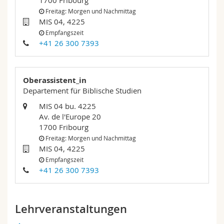
1700 Fribourg
Math.-Nat. und Med. Fak.
Mitarbeitende
Webmail
Freitag: Morgen und Nachmittag
MIS 04, 4225
Empfangszeit
Interfakultär
Doktorierende
Vorlesungsverzeichnis
+41 26 300 7393
MyUnifr
Oberassistent_in
Departement für Biblische Studien
MIS 04 bu. 4225
Av. de l'Europe 20
1700 Fribourg
Freitag: Morgen und Nachmittag
MIS 04, 4225
Empfangszeit
+41 26 300 7393
Lehrveranstaltungen