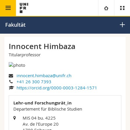
Theologische Fakultät
Universität
Fakultät
Fakultäten
Studium
Innocent Himbaza
Titularprofessor
Informationen für
Campus
Theologische Fak.
Forschung
Ressourcen
Rechtswissenschaftliche Fak.
Studieninteressierte
innocent.himbaza@unifr.ch
+41 26 300 7393
Universität
Wirtschafts- und Sozialwissenschaftliche Fak.
Studierende
Personenverzeichnis
https://orcid.org/0000-0003-1284-1571
Weiterbildung
Philosophische Fak.
Lehr-und Forschungsrät_in
Medien
Ortsplan
Departement für Biblische Studien
MIS 04 bu. 4225
Fak. für Erziehungs- und Bildungswissenschaften
Forschende
Bibliotheken
Av. de l'Europe 20