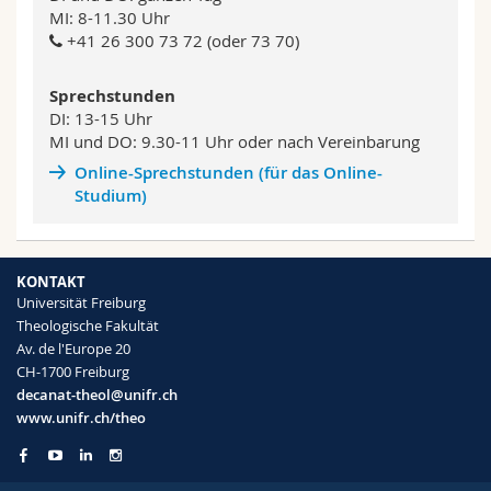
Abschluss können unter bestimmten
Theologischen Fakultät unter
MI: 8-11.30 Uhr
Voraussetzungen für das Kirchliche Diplom
Vorlesungsverzeichnis
+41 26 300 73 72 (oder 73 70)
immatrikuliert werden. Weitere Informationen
Hörer_innen haben ebenfalls Zugang zu den
online
erhalten Sie bei den Studienberatern oder im
angebotenen Lehrveranstaltungen.
Dekanat bzw. in den entsprechenden
Sprechstunden
Reglementen.
Mehr dazu
DI: 13-15 Uhr
MI und DO: 9.30-11 Uhr oder nach Vereinbarung
Online-Sprechstunden (für das Online-
Studium)
KONTAKT
Universität Freiburg
Theologische Fakultät
Av. de l'Europe 20
CH-1700 Freiburg
decanat-theol@unifr.ch
www.unifr.ch/theo