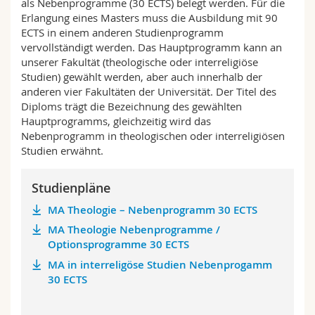
als Nebenprogramme (30 ECTS) belegt werden. Für die
Math.-Nat. und Med. Fak.
Mitarbeitende
Webmail
Erlangung eines Masters muss die Ausbildung mit 90
ECTS in einem anderen Studienprogramm
vervollständigt werden. Das Hauptprogramm kann an
Interfakultär
Doktorierende
Vorlesungsverzeichnis
unserer Fakultät (theologische oder interreligiöse
Studien) gewählt werden, aber auch innerhalb der
MyUnifr
anderen vier Fakultäten der Universität. Der Titel des
Diploms trägt die Bezeichnung des gewählten
Hauptprogramms, gleichzeitig wird das
Nebenprogramm in theologischen oder interreligiösen
Studien erwähnt.
Studienpläne
MA Theologie – Nebenprogramm 30 ECTS
MA Theologie Nebenprogramme /
Optionsprogramme 30 ECTS
MA in interreligöse Studien Nebenprogamm
30 ECTS