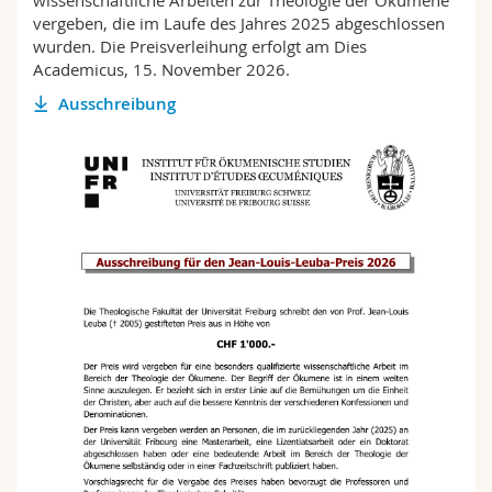
wissenschaftliche Arbeiten zur Theologie der Ökumene
Math.-Nat. und Med. Fak.
Mitarbeitende
Webmail
vergeben, die im Laufe des Jahres 2025 abgeschlossen
wurden. Die Preisverleihung erfolgt am Dies
Academicus, 15. November 2026.
Interfakultär
Doktorierende
Vorlesungsverzeichnis
Ausschreibung
MyUnifr