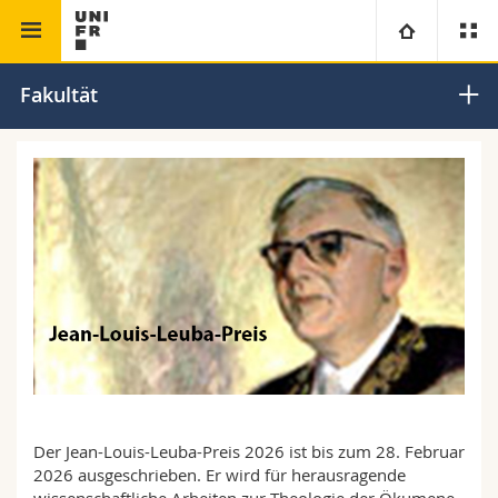
Theologische Fakultät
Universität
Fakultät
Fakultäten
Studium
Informationen für
Campus
Theologische Fak.
Forschung
Ressourcen
Rechtswissenschaftliche Fak.
Studieninteressierte
Universität
Wirtschafts- und Sozialwissenschaftliche Fak.
Studierende
Personenverzeichnis
Weiterbildung
Philosophische Fak.
Medien
Ortsplan
Der Jean-Louis-Leuba-Preis 2026 ist bis zum 28. Februar
Fak. für Erziehungs- und Bildungswissenschaften
Forschende
Bibliotheken
2026 ausgeschrieben. Er wird für herausragende