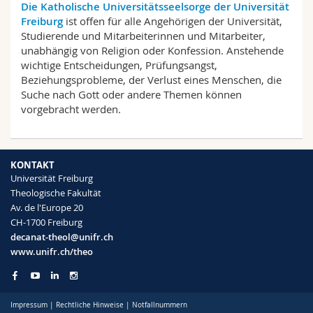
Die Katholische Universitätsseelsorge der Universität
Math.-Nat. und Med. Fak.
Mitarbeitende
Webmail
Freiburg
ist offen für alle Angehörigen der Universität,
Studierende und Mitarbeiterinnen und Mitarbeiter,
Interfakultär
Doktorierende
Vorlesungsverzeichnis
unabhängig von Religion oder Konfession. Anstehende
wichtige Entscheidungen, Prüfungsangst,
Beziehungsprobleme, der Verlust eines Menschen, die
MyUnifr
Suche nach Gott oder andere Themen können
vorgebracht werden.
KONTAKT
Universität Freiburg
Theologische Fakultät
Av. de l'Europe 20
CH-1700 Freiburg
decanat-theol@unifr.ch
www.unifr.ch/theo
Impressum
|
Rechtliche Hinweise
|
Notfallnummern