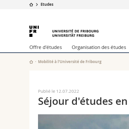
Etudes
Université
Facultés
Université
Etudes
Théologie
Campus
Droit
de
Recherche
Sciences é
Offre d'études
Organisation des études
Université
Lettres et
Fribourg
Formation continue
Sciences de
Sciences e
Mobilité à l'Université de Fribourg
Interfacult
Publié le 12.07.2022
Séjour d'études en