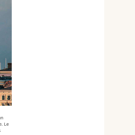
un
e. Le
s