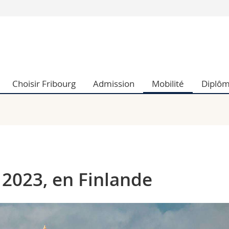
Vous êtes
Futurs étudia
Etudiants
conomiques et sociales et management
Médias
Choisir Fribourg
Admission
Mobilité
Diplô
 sciences humaines
Chercheurs
 l'éducation et de la formation
Collaborateu
t médecine
Doctorants
aire
 2023, en Finlande