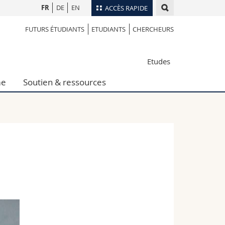
FR
DE
EN
ACCÈS RAPIDE
FUTURS ÉTUDIANTS
ETUDIANTS
CHERCHEURS
Annuaire du personnel
Plan d'accès
nts
Etudes
Bibliothèques
Webmail
me
Soutien & ressources
rs
Programme des cours
MyUnifr