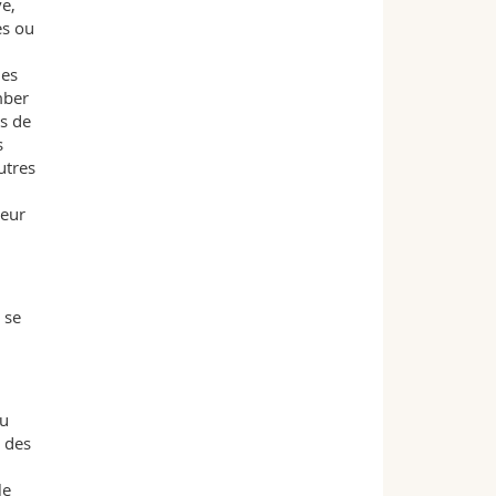
ve,
es ou
les
mber
s de
s
utres
leur
 se
au
e des
le