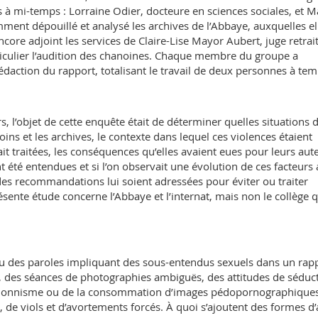
à mi-temps : Lorraine Odier, docteure en sciences sociales, et M
mment dépouillé et analysé les archives de l’Abbaye, auxquelles el
encore adjoint les services de Claire-Lise Mayor Aubert, juge retrai
iculier l’audition des chanoines. Chaque membre du groupe a
rédaction du rapport, totalisant le travail de deux personnes à te
s, l’objet de cette enquête était de déterminer quelles situations 
ins et les archives, le contexte dans lequel ces violences étaient
ait traitées, les conséquences qu’elles avaient eues pour leurs aut
 été entendues et si l’on observait une évolution de ces facteurs a
es recommandations lui soient adressées pour éviter ou traiter
résente étude concerne l’Abbaye et l’internat, mais non le collège q
 ou des paroles impliquant des sous-entendus sexuels dans un rap
s, des séances de photographies ambiguës, des attitudes de séduc
bitionnisme ou de la consommation d’images pédopornographiques.
 de viols et d’avortements forcés. À quoi s’ajoutent des formes d