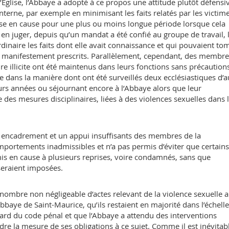
’Église, l’Abbaye a adopté à ce propos une attitude plutôt défensi
’interne, par exemple en minimisant les faits relatés par les victim
se en cause pour une plus ou moins longue période lorsque cela
en juger, depuis qu’un mandat a été confié au groupe de travail, 
ordinaire les faits dont elle avait connaissance et qui pouvaient to
t manifestement prescrits. Parallèlement, cependant, des membre
llicite ont été maintenus dans leurs fonctions sans précaution
 dans la manière dont ont été surveillés deux ecclésiastiques d’a
s années ou séjournant encore à l’Abbaye alors que leur
 des mesures disciplinaires, liées à des violences sexuelles dans 
un encadrement et un appui insuffisants des membres de la
portements inadmissibles et n’a pas permis d’éviter que certains
is en cause à plusieurs reprises, voire condamnés, sans que
 seraient imposées.
 nombre non négligeable d’actes relevant de la violence sexuelle 
bbaye de Saint-Maurice, qu’ils restaient en majorité dans l’échell
gard du code pénal et que l’Abbaye a attendu des interventions
re la mesure de ses obligations à ce sujet. Comme il est inévitab