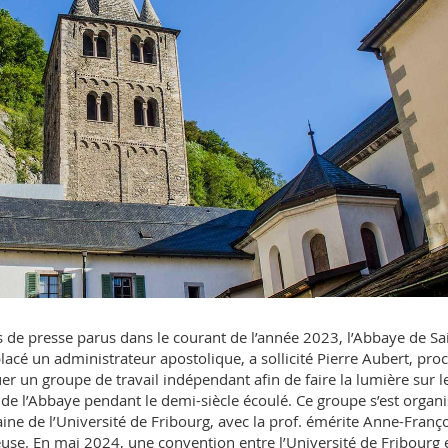
les de presse parus dans le courant de l’année 2023, l’Abbaye de Sa
 placé un administrateur apostolique, a sollicité Pierre Aubert, pro
r un groupe de travail indépendant afin de faire la lumière sur l
de l’Abbaye pendant le demi-siècle écoulé. Ce groupe s’est organ
e de l’Université de Fribourg, avec la prof. émérite Anne-Franç
use. En mai 2024, une convention entre l’Université de Fribourg 