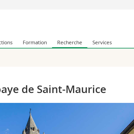
Vous êtes
Futurs étudia
Etudiants
ctions
Formation
Recherche
Services
conomiques et sociales et management
Médias
 sciences humaines
Chercheurs
 l'éducation et de la formation
Collaborateu
t médecine
Doctorants
aire
baye de Saint-Maurice