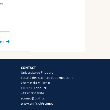
et
ant
CONTACT
Université de Fribourg
Faculté des sciences et de médecine
Chemin du Musée 8
CH-1700 Fribourg
+41 26 300 8884
scimed@unifr.ch
www.unifr.ch/scimed