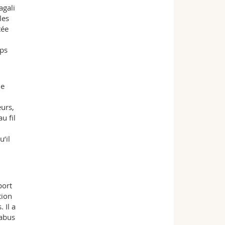
agali
les
tée
mps
de
eurs,
u fil
u’il
port
tion
 Il a
’abus