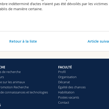
mbre indéterminé d’actes n’aient pas été dévoilés par les victimes 
tablis de manière certaine.
Retour à la liste
Article suiv
CHE
FACULTÉ
 de recherche
Profil
urs
Organisation
e sur les animaux
Décanat
Promotion Recherche
Égalité des chances
t de connaissances et technologies
Habilitation
Postes vacants
Contact
S