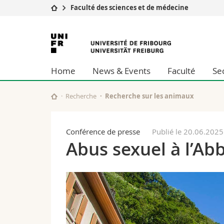
Faculté des sciences et de médecine
Université
Facultés
Université
Etudes
Théologie
de
Campus
Droit
Home
News & Events
Faculté
Se
Recherche
Sciences é
Fribourg
Université
Lettres et
Formation continue
Sciences de
Recherche
Recherche sur les animaux
Sciences e
Interfacult
Conférence de presse
Publié le 20.06.2025
Abus sexuel à l’Ab