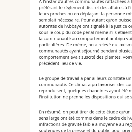
À l’instar d’autres communautés rattachées à l
préférant le règlement discret des affaires à l
leurs proches ou en déplaçant la personne mi
semblait nécessaire. Pour autant qu’on puisse 
autorités de l’Abbaye ont signalé à la justice 
sous le coup du code pénal même s’ils étaien
la communauté au comportement ambigu voire i
particulières. De même, on a relevé du laxisme
communautés ayant séjourné pendant plusieur
comportement avait suscité des plaintes, voire
précédent lieu de vie.
Le groupe de travail a par ailleurs constaté 
communauté. Ce climat a pu favoriser des com
reproduisent, quelques chanoines ayant été m
l’institution ne prenne les dispositions qui se
En résumé, on peut tirer de cette étude qu’un
sens large ont été commis dans le cadre de l’A
infractions de gravité faible à moyenne au re
soutenues de la presse et du public pour prend