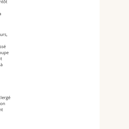
ntôt
a
urs,
ssé
roupe
it
 à
clergé
son
nt