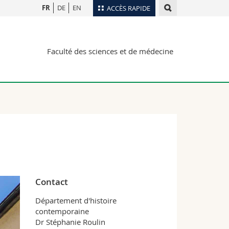
FR
DE
EN
ACCÈS RAPIDE
Annuaire du personnel
Faculté des sciences et de médecine
Plan d'accès
nts
Bibliothèques
Webmail
rs
Programme des cours
MyUnifr
Contact
Département d'histoire
contemporaine
Dr Stéphanie Roulin