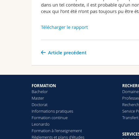
dans un tel contexte, il est probable qu’un no
ceux qui l’ont été n’ont pas toujours pu être é
Télécharger le rapport
Article precédent
FORMATION
RECHER
Bachelor
Domaines
Master
Professe
Doctorat
Recherch
Informations pratiques
Service 
Formation continue
Transfer
Leonardo
Formation à l'enseignement
SERVICE
Règlements et plans d'études