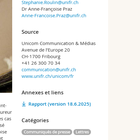
Stephanie.Roulin@unifr.ch
Dr Anne-Françoise Praz
Anne-Francoise.Praz@unifr.ch
Source
Unicom Communication & Médias
Avenue de l’Europe 20
CH-1700 Fribourg
+41 26 300 70 34
communication@unifr.ch
www.unifr.ch/unicom/fr
Annexes et liens
Rapport (version 18.6.2025)
int-
cureur
es cas
Catégories
isé
oise
Communiqués de presse
Lettres
et