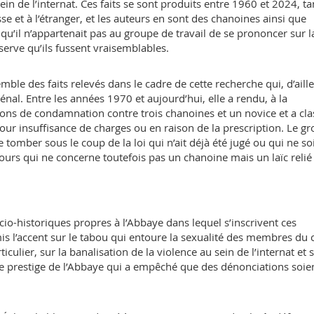
ein de l’internat. Ces faits se sont produits entre 1960 et 2024, ta
sse et à l’étranger, et les auteurs en sont des chanoines ainsi que
 qu’il n’appartenait pas au groupe de travail de se prononcer sur l
éserve qu’ils fussent vraisemblables.
emble des faits relevés dans le cadre de cette recherche qui, d’aille
al. Entre les années 1970 et aujourd’hui, elle a rendu, à la
ions de condamnation contre trois chanoines et un novice et a cla
our insuffisance de charges ou en raison de la prescription. Le g
e tomber sous le coup de la loi qui n’ait déjà été jugé ou qui ne so
ours qui ne concerne toutefois pas un chanoine mais un laïc relié
cio-historiques propres à l’Abbaye dans lequel s’inscrivent ces
is l’accent sur le tabou qui entoure la sexualité des membres du 
ulier, sur la banalisation de la violence au sein de l’internat et 
le prestige de l’Abbaye qui a empêché que des dénonciations soie