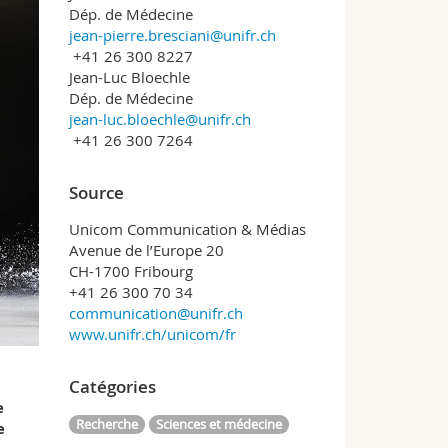
Dép. de Médecine
jean-pierre.bresciani@unifr.ch
+41 26 300 8227
Jean-Luc Bloechle
Dép. de Médecine
jean-luc.bloechle@unifr.ch
+41 26 300 7264
Source
Unicom Communication & Médias
Avenue de l’Europe 20
CH-1700 Fribourg
+41 26 300 70 34
communication@unifr.ch
www.unifr.ch/unicom/fr
Catégories
e
Recherche
Sciences et médecine
e