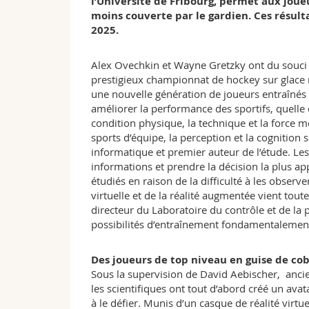
l’Université de Fribourg, permet aux joue
moins couverte par le gardien. Ces résult
2025.
Alex Ovechkin et Wayne Gretzky ont du souci à 
prestigieux championnat de hockey sur glace 
une nouvelle génération de joueurs entraînés g
améliorer la performance des sportifs, quelle q
condition physique, la technique et la force me
sports d’équipe, la perception et la cognition 
informatique et premier auteur de l’étude. Les
informations et prendre la décision la plus ap
étudiés en raison de la difficulté à les obser
virtuelle et de la réalité augmentée vient tout
directeur du Laboratoire du contrôle et de la 
possibilités d’entraînement fondamentalement
Des joueurs de top niveau en guise de co
Sous la supervision de David Aebischer, ancien
les scientifiques ont tout d’abord créé un avat
à le défier. Munis d’un casque de réalité virtue