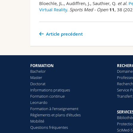
Bloechle, JL., Audiffren, J., Sauthier, Q.
et al.
Pe
Virtual Reality
.
Sports Med - Open
11
, 38 (202
Article precédent
FORMATION
RECHER
Bachelor
Domaines
Master
Professe
Doctorat
Recherch
Informations pratiques
Service 
Formation continue
Transfer
Leonardo
Formation à l'enseignement
SERVICE
Règlements et plans d'études
Biblioth
Mobilité
Protecti
Questions fréquentes
SciMed-