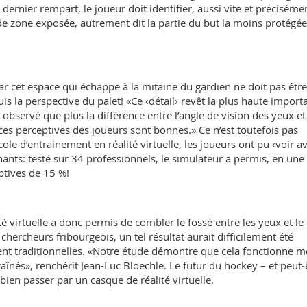
dernier rempart, le joueur doit identifier, aussi vite et préciséme
e zone exposée, autrement dit la partie du but la moins protégée
car cet espace qui échappe à la mitaine du gardien ne doit pas être
is la perspective du palet! «Ce ‹détail› revêt la plus haute import
observé que plus la différence entre l’angle de vision des yeux et 
es perceptives des joueurs sont bonnes.» Ce n’est toutefois pas
ole d’entrainement en réalité virtuelle, les joueurs ont pu ‹voir a
enants: testé sur 34 professionnels, le simulateur a permis, en une
ptives de 15 %!
ité virtuelle a donc permis de combler le fossé entre les yeux et le
 chercheurs fribourgeois, un tel résultat aurait difficilement été
nt traditionnelles. «Notre étude démontre que cela fonctionne 
raînés», renchérit Jean-Luc Bloechle. Le futur du hockey – et peut-
bien passer par un casque de réalité virtuelle.