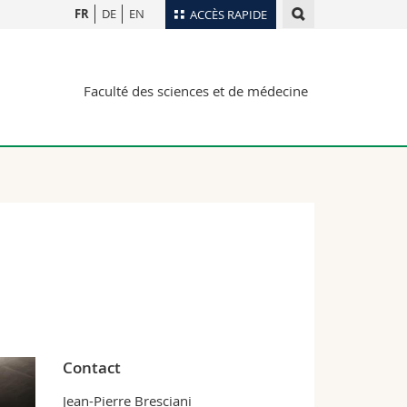
FR
DE
EN
ACCÈS RAPIDE
Annuaire du personnel
Faculté des sciences et de médecine
Plan d'accès
nts
Bibliothèques
Webmail
rs
Programme des cours
MyUnifr
Contact
Jean-Pierre Bresciani