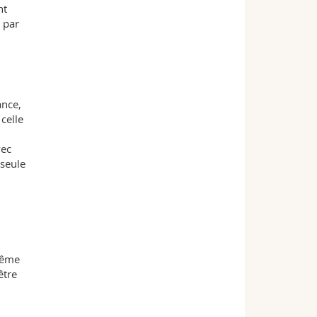
nt
 par
ance,
celle
vec
 seule
même
être