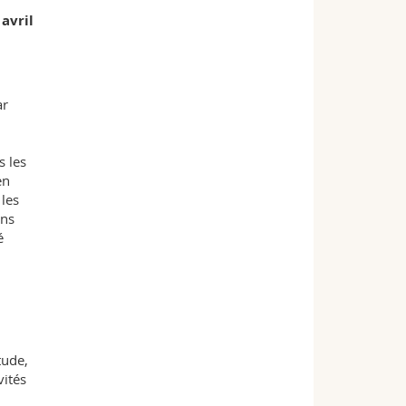
avril
ar
s les
en
 les
ins
é
tude,
vités