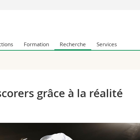
Vous êtes
Futurs étudia
Etudiants
ctions
Formation
Recherche
Services
conomiques et sociales et management
Médias
 sciences humaines
Chercheurs
 l'éducation et de la formation
Collaborateu
t médecine
Doctorants
aire
corers grâce à la réalité