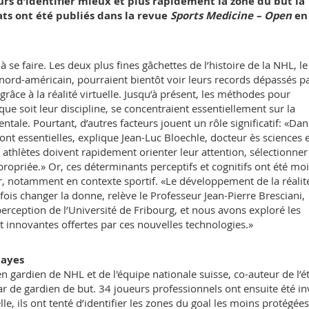
urs d’identifier mieux et plus rapidement la zone du but la
ats ont été publiés dans la revue
Sports Medicine – Open
en 
se faire. Les deux plus fines gâchettes de l’histoire de la NHL, le
nord-américain, pourraient bientôt voir leurs records dépassés p
râce à la réalité virtuelle. Jusqu’à présent, les méthodes pour
ue soit leur discipline, se concentraient essentiellement sur la
ntale. Pourtant, d’autres facteurs jouent un rôle significatif: «Dan
sont essentielles, explique Jean-Luc Bloechle, docteur ès sciences 
 athlètes doivent rapidement orienter leur attention, sélectionner
propriée.» Or, ces déterminants perceptifs et cognitifs ont été mo
ver, notamment en contexte sportif. «Le développement de la réalit
efois changer la donne, relève le Professeur Jean-Pierre Bresciani,
perception de l’Université de Fribourg, et nous avons exploré les
 innovantes offertes par ces nouvelles technologies.»
bayes
 gardien de NHL et de l'équipe nationale suisse, co-auteur de l’é
ar de gardien de but. 34 joueurs professionnels ont ensuite été in
lle, ils ont tenté d’identifier les zones du goal les moins protégées