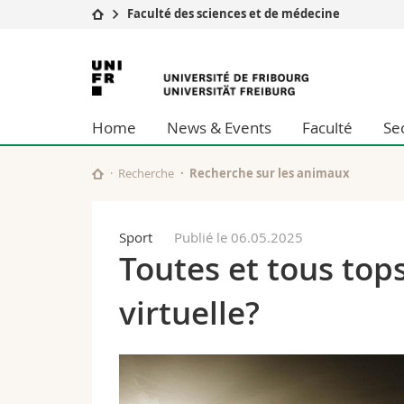
Faculté des sciences et de médecine
Université
Facultés
Université
Etudes
Théologie
de
Campus
Droit
Home
News & Events
Faculté
Se
Recherche
Sciences é
Fribourg
Université
Lettres et
Formation continue
Sciences de
Recherche
Recherche sur les animaux
Sciences e
Interfacult
Sport
Publié le 06.05.2025
Toutes et tous tops
virtuelle?