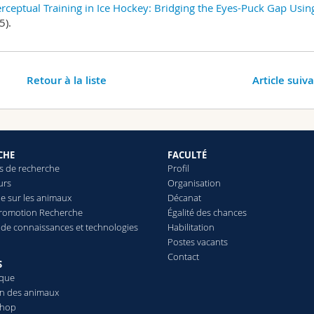
rceptual Training in Ice Hockey: Bridging the Eyes-Puck Gap Usin
5).
Retour à la liste
Article suiv
CHE
FACULTÉ
 de recherche
Profil
urs
Organisation
e sur les animaux
Décanat
Promotion Recherche
Égalité des chances
t de connaissances et technologies
Habilitation
Postes vacants
Contact
S
èque
on des animaux
Shop