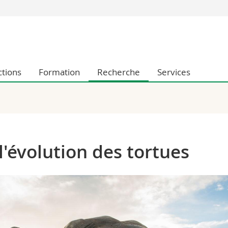
Vous êtes
Futurs étudia
Etudiants
ctions
Formation
Recherche
Services
conomiques et sociales et management
Médias
 sciences humaines
Chercheurs
 l'éducation et de la formation
Collaborateu
t médecine
Doctorants
aire
l'évolution des tortues