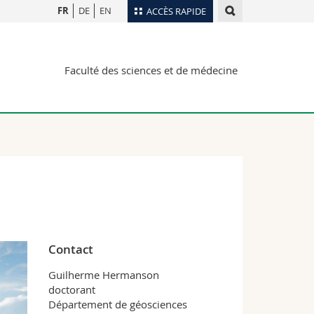
FR
DE
EN
ACCÈS RAPIDE
Annuaire du personnel
Faculté des sciences et de médecine
Plan d'accès
nts
Bibliothèques
Webmail
rs
Programme des cours
MyUnifr
Contact
Guilherme Hermanson
doctorant
Département de géosciences