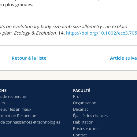
ien plus grandes.
nts on evolutionary body size-limb size allometry can explain
y plan
.
Ecology & Evolution
, 14.
https://doi.org/10.1002/ece3.70
Retour à la liste
Article suiv
CHE
FACULTÉ
 de recherche
Profil
urs
Organisation
e sur les animaux
Décanat
Promotion Recherche
Égalité des chances
t de connaissances et technologies
Habilitation
Postes vacants
Contact