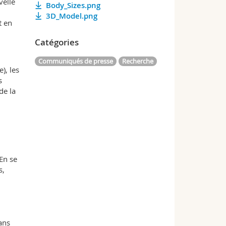
velle
Body_Sizes.png
3D_Model.png
t en
Catégories
Communiqués de presse
Recherche
), les
s
de la
 En se
s,
ans