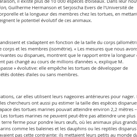
aison, il existe plus de 10 000 espèces d'oiseaux. Dans leur nou
ion
, Guilherme Hermanson et Serjoscha Evers de l'Université de
 corporelle et la longueur des membres chez les tortues, en mettan
ignent le potentiel évolutif de ces animaux.
issent et s'adaptent en fonction de la taille du corps (allométrie
le corps et les membres (isométrie). « Les mesures que nous avon
vivantes ou disparues, montrent que le rapport entre la longueur 
nt pas changé au cours de millions d'années », explique M.
asse » évolutive: elle empêche les tortues de développer de
étés dotées d’ailes ou sans membres.
tions, car elles utilisent leurs nageoires antérieures pour nager.
les chercheurs ont aussi pu estimer la taille des espèces disparue
apace des tortues marines pouvait atteindre environ 2,2 mètres –
 Les tortues marines ne peuvent peut-être pas atteindre une plus
 la terre ferme pour pondre leurs œufs, où les animaux plus grands
rins comme les baleines et les dauphins ou les reptiles disparus
vaient pas cette contrainte: ils mettaient leurs petits au monde d