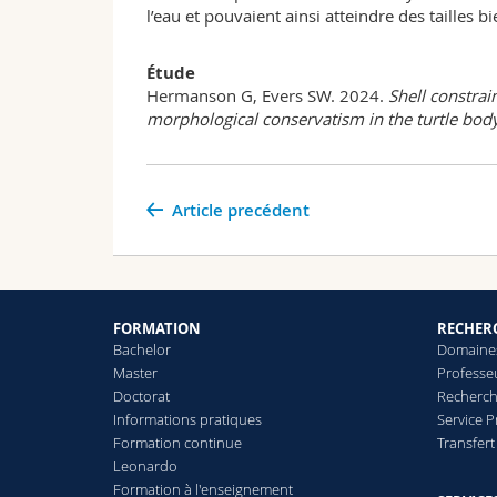
l’eau et pouvaient ainsi atteindre des tailles b
Étude
Hermanson G, Evers SW. 2024.
Shell constrai
morphological conservatism in the turtle bod
Article precédent
FORMATION
RECHER
Bachelor
Domaines
Master
Professe
Doctorat
Recherch
Informations pratiques
Service 
Formation continue
Transfer
Leonardo
Formation à l'enseignement