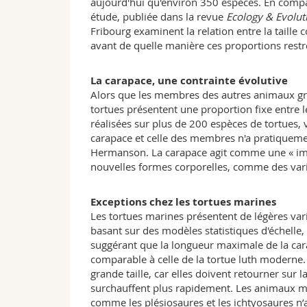
aujourd'hui qu'environ 350 espèces. En compar
étude, publiée dans la revue
Ecology & Evolut
Fribourg examinent la relation entre la taille
avant de quelle manière ces proportions restre
La carapace, une contrainte évolutive
Alors que les membres des autres animaux grand
tortues présentent une proportion fixe entre 
réalisées sur plus de 200 espèces de tortues, 
carapace et celle des membres n'a pratiqueme
Hermanson. La carapace agit comme une « imp
nouvelles formes corporelles, comme des vari
Exceptions chez les tortues marines
Les tortues marines présentent de légères varia
basant sur des modèles statistiques d'échelle, 
suggérant que la longueur maximale de la car
comparable à celle de la tortue luth moderne.
grande taille, car elles doivent retourner sur
surchauffent plus rapidement. Les animaux ma
comme les plésiosaures et les ichtyosaures n’a