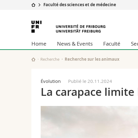
Faculté des sciences et de médecine
Université
Facultés
Université
Etudes
Théologie
de
Campus
Droit
Home
News & Events
Faculté
Se
Recherche
Sciences é
Fribourg
Université
Lettres et
Formation continue
Sciences de
Recherche
Recherche sur les animaux
Sciences e
Interfacult
Évolution
Publié le 20.11.2024
La carapace limite 