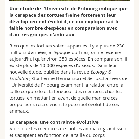
Sciences et médecine
Collaborateurs
Webmail
Une étude de l'Université de Fribourg indique que
la carapace des tortues freine fortement leur
Interfacultaire
Doctorants
développement évolutif, ce qui expliquerait le
Programme des cours
faible nombre d'espèces en comparaison avec
d'autres groupes d'animaux.
MyUnifr
Bien que les tortues soient apparues il y a plus de 230
millions d'années, à l'époque du Trias, on ne recense
aujourd'hui qu'environ 350 espèces. En comparaison, il
existe plus de 10 000 espèces d'oiseaux. Dans leur
nouvelle étude, publiée dans la revue
Ecology &
Evolution
, Guilherme Hermanson et Serjoscha Evers de
l'Université de Fribourg examinent la relation entre la
taille corporelle et la longueur des membres chez les
tortues, en mettant en avant de quelle manière ces
proportions restreignent le potentiel évolutif de ces
animaux.
La carapace, une contrainte évolutive
Alors que les membres des autres animaux grandissent
et s'adaptent en fonction de la taille du corps