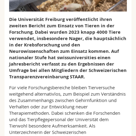
Math.-Nat. und Med. Fak.
Mitarbeitende
Webmail
Die Universität Freiburg veröffentlicht ihren
Interfakultär
Doktorierende
Vorlesungsverzeichnis
zweiten Bericht zum Einsatz von Tieren in der
Forschung. Dabei wurden 2023 knapp 4000 Tiere
MyUnifr
verwendet, insbesondere Nager, die hauptsächlich
in der Krebsforschung und den
Neurowissenschaften zum Einsatz kommen. Auf
nationaler Stufe hat swissuniversities einen
Jahresbericht verfasst zu den Ergebnissen der
Umfrage bei allen Mitgliedern der Schweizerischen
Transparenzvereinbarung STAAR.
Für viele Forschungsbereiche bleiben Tierversuche
weitgehend alternativlos, zum Beispiel zum Verständnis
des Zusammenhangs zwischen Gehirnfunktion und
Verhalten oder zur Entwicklung neuer
Therapiemethoden. Dabei schenken die Forschenden
und das Tierpflegepersonal der Universität dem
Tierwohl besondere Aufmerksamkeit. Als
Unterzeichnerin der Schweizerischen