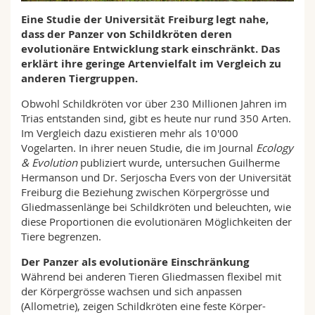
Math.-Nat. und Med. Fak.
Mitarbeitende
Webmail
Eine Studie der Universität Freiburg legt nahe,
dass der Panzer von Schildkröten deren
Interfakultär
Doktorierende
evolutionäre Entwicklung stark einschränkt. Das
Vorlesungsverzeichnis
erklärt ihre geringe Artenvielfalt im Vergleich zu
anderen Tiergruppen.
MyUnifr
Obwohl Schildkröten vor über 230 Millionen Jahren im
Trias entstanden sind, gibt es heute nur rund 350 Arten.
Im Vergleich dazu existieren mehr als 10'000
Vogelarten. In ihrer neuen Studie, die im Journal
Ecology
& Evolution
publiziert wurde, untersuchen Guilherme
Hermanson und Dr. Serjoscha Evers von der Universität
Freiburg die Beziehung zwischen Körpergrösse und
Gliedmassenlänge bei Schildkröten und beleuchten, wie
diese Proportionen die evolutionären Möglichkeiten der
Tiere begrenzen.
Der Panzer als evolutionäre Einschränkung
Während bei anderen Tieren Gliedmassen flexibel mit
der Körpergrösse wachsen und sich anpassen
(Allometrie), zeigen Schildkröten eine feste Körper-