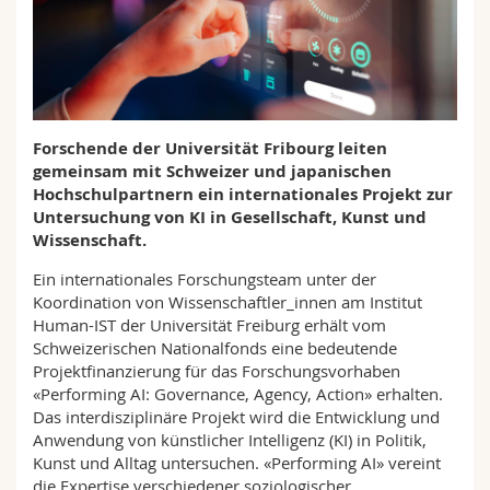
Math.-Nat. und Med. Fak.
Mitarbeitende
Webmail
Interfakultär
Doktorierende
Vorlesungsverzeichnis
MyUnifr
Forschende der Universität Fribourg leiten
gemeinsam mit Schweizer und japanischen
Hochschulpartnern ein internationales Projekt zur
Untersuchung von KI in Gesellschaft, Kunst und
Wissenschaft.
Ein internationales Forschungsteam unter der
Koordination von Wissenschaftler_innen am Institut
Human-IST der Universität Freiburg erhält vom
Schweizerischen Nationalfonds eine bedeutende
Projektfinanzierung für das Forschungsvorhaben
«Performing AI: Governance, Agency, Action» erhalten.
Das interdisziplinäre Projekt wird die Entwicklung und
Anwendung von künstlicher Intelligenz (KI) in Politik,
Kunst und Alltag untersuchen. «Performing AI» vereint
die Expertise verschiedener soziologischer,