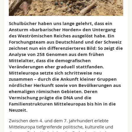
Math.-Nat. und Med. Fak.
Mitarbeitende
Webmail
Interfakultär
Doktorierende
Vorlesungsverzeichnis
Schulbücher haben uns lange gelehrt, dass ein
Ansturm «barbarischer Horden» den Untergang
des Weströmischen Reiches ausgelöst habe. Ein
MyUnifr
Forschungsteam aus Deutschland und der Schweiz
zeichnet nun ein differenzierteres Bild: So zeigt die
Analyse von 258 Genomen aus dem frühen
Mittelalter, dass die demografischen
Veränderungen eher graduell stattfanden.
Mitteleuropa setzte sich schrittweise neu
zusammen – durch die Ankunft kleiner Gruppen
nördlicher Herkunft sowie von Bevölkerungen aus
ehemaligen römischen Gebieten. Deren
Vermischung prägte die DNA und die
Familienstrukturen Mitteleuropas bis hin in die
Neuzeit.
Zwischen dem 4. und dem 7. Jahrhundert erlebte
Mitteleuropa tiefgreifende politische, kulturelle und