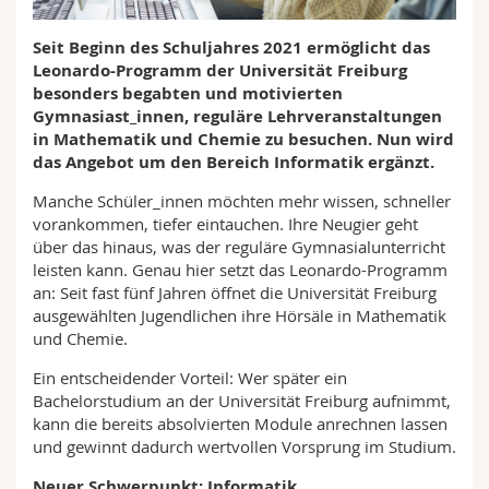
Math.-Nat. und Med. Fak.
Mitarbeitende
Webmail
Seit Beginn des Schuljahres 2021 ermöglicht das
Leonardo-Programm der Universität Freiburg
Interfakultär
Doktorierende
Vorlesungsverzeichnis
besonders begabten und motivierten
Gymnasiast_innen, reguläre Lehrveranstaltungen
MyUnifr
in Mathematik und Chemie zu besuchen. Nun wird
das Angebot um den Bereich Informatik ergänzt.
Manche Schüler_innen möchten mehr wissen, schneller
vorankommen, tiefer eintauchen. Ihre Neugier geht
über das hinaus, was der reguläre Gymnasialunterricht
leisten kann. Genau hier setzt das Leonardo-Programm
an: Seit fast fünf Jahren öffnet die Universität Freiburg
ausgewählten Jugendlichen ihre Hörsäle in Mathematik
und Chemie.
Ein entscheidender Vorteil: Wer später ein
Bachelorstudium an der Universität Freiburg aufnimmt,
kann die bereits absolvierten Module anrechnen lassen
und gewinnt dadurch wertvollen Vorsprung im Studium.
Neuer Schwerpunkt: Informatik