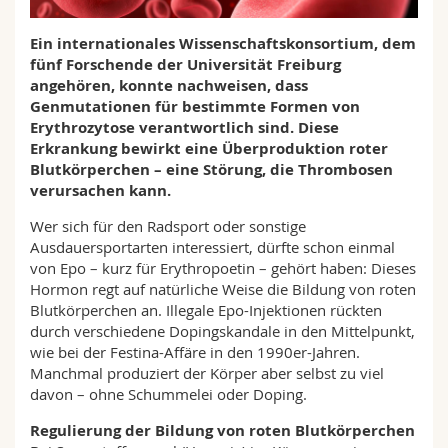
Math.-Nat. und Med. Fak.
Mitarbeitende
Webmail
Ein internationales Wissenschaftskonsortium, dem
fünf Forschende der Universität Freiburg
Interfakultär
Doktorierende
Vorlesungsverzeichnis
angehören, konnte nachweisen, dass
Genmutationen für bestimmte Formen von
MyUnifr
Erythrozytose verantwortlich sind. Diese
Erkrankung bewirkt eine Überproduktion roter
Blutkörperchen – eine Störung, die Thrombosen
verursachen kann.
Wer sich für den Radsport oder sonstige
Ausdauersportarten interessiert, dürfte schon einmal
von Epo – kurz für Erythropoetin – gehört haben: Dieses
Hormon regt auf natürliche Weise die Bildung von roten
Blutkörperchen an. Illegale Epo-Injektionen rückten
durch verschiedene Dopingskandale in den Mittelpunkt,
wie bei der Festina-Affäre in den 1990er-Jahren.
Manchmal produziert der Körper aber selbst zu viel
davon – ohne Schummelei oder Doping.
Regulierung der Bildung von roten Blutkörperchen