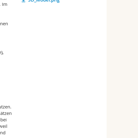
. Im
onen
),
utzen.
hätzen
 bei
weil
und