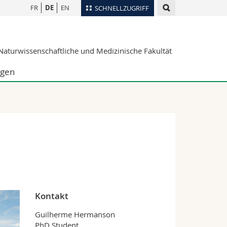
FR
DE
EN
SCHNELLZUGRIFF
für
Personenverzeichnis
aturwissenschaftliche und Medizinische Fakultät
Ortsplan
te
Bibliotheken
ngen
Webmail
Vorlesungsverzeichnis
MyUnifr
n
Kontakt
Guilherme Hermanson
PhD Student