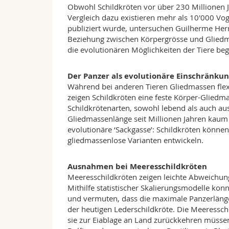
Obwohl Schildkröten vor über 230 Millionen J
Vergleich dazu existieren mehr als 10'000 Voge
publiziert wurde, untersuchen Guilherme Herm
Beziehung zwischen Körpergrösse und Gliedma
die evolutionären Möglichkeiten der Tiere be
Der Panzer als evolutionäre Einschränku
Während bei anderen Tieren Gliedmassen flex
zeigen Schildkröten eine feste Körper-Glied
Schildkrötenarten, sowohl lebend als auch aus
Gliedmassenlänge seit Millionen Jahren kaum 
evolutionäre ‘Sackgasse’: Schildkröten könne
gliedmassenlose Varianten entwickeln.
Ausnahmen bei Meeresschildkröten
Meeresschildkröten zeigen leichte Abweichung
Mithilfe statistischer Skalierungsmodelle ko
und vermuten, dass die maximale Panzerlänge 
der heutigen Lederschildkröte. Die Meeressch
sie zur Eiablage an Land zurückkehren müssen