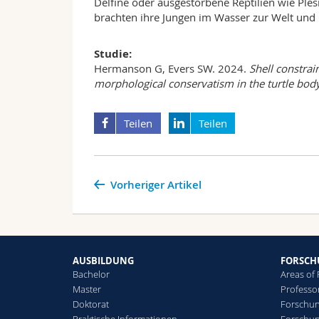
Delfine oder ausgestorbene Reptilien wie Ples
brachten ihre Jungen im Wasser zur Welt und
Studie:
Hermanson G, Evers SW. 2024.
Shell constrai
morphological conservatism in the turtle body
Teilen
Teilen
Vorheriger Artikel
AUSBILDUNG
FORSC
Bachelor
Areas of
Master
Professo
Doktorat
Forschun