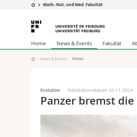
Math.-Nat. und Med. Fakultät
Universität
Fakultäten
Universität
Studium
Theologische Fa
Freiburg
Campus
Rechtswissensch
Home
News & Events
Fakultät
A
Forschung
Wirtschafts- un
Universität
Philosophische 
Weiterbildung
Fak. für Erzieh
News & Events
News
Math.-Nat. und
Interfakultär
Evolution
Publikationsdatum 20.11.2024
Panzer bremst die 