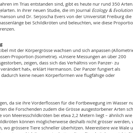
ahren im Trias entstanden sind, gibt es heute nur rund 350 Arten
larten. In ihrer neuen Studie, die im Journal
Ecology & Evolution
anson und Dr. Serjoscha Evers von der Universität Freiburg die
ssenlänge bei Schildkröten und beleuchten, wie diese Proporti
grenzen.
ng
ibel mit der Körpergrösse wachsen und sich anpassen (Allometrie
massen-Proportion (Isometrie). «Unsere Messungen an über 200
gestorben, zeigen, dass sich das Verhältnis von Panzer- zu
verändert hat», erklärt Hermanson. Der Panzer fungiert als
n dadurch keine neuen Körperformen wie flugfähige oder
en, da sie ihre Vorderflossen für die Fortbewegung im Wasser n
nnten die Forschenden zudem die Grösse ausgestorbener Arten sc
von Meeresschildkröten bei etwa 2,2 Metern liegt – ähnlich wie
ildkröten können möglicherweise deshalb nicht grösser werden, 
, wo grössere Tiere schneller überhitzen. Meerestiere wie Wale 