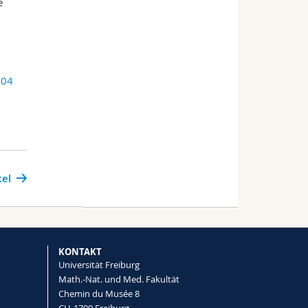
e
504
kel
KONTAKT
Universität Freiburg
Math.-Nat. und Med. Fakultät
Chemin du Musée 8