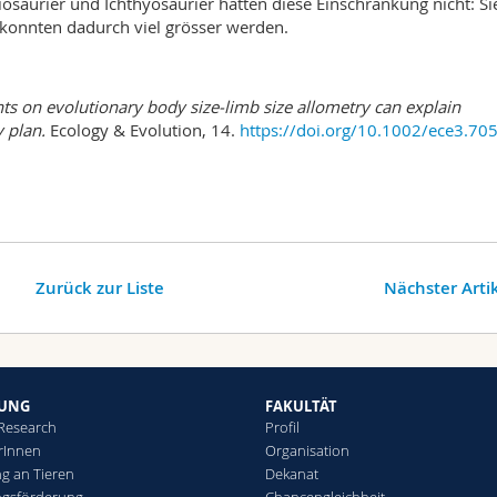
iosaurier und Ichthyosaurier hatten diese Einschränkung nicht: Si
 konnten dadurch viel grösser werden.
nts on evolutionary body size-limb size allometry can explain
 plan.
Ecology & Evolution, 14.
https://doi.org/10.1002/ece3.70
Zurück zur Liste
Nächster Arti
HUNG
FAKULTÄT
 Research
Profil
rInnen
Organisation
g an Tieren
Dekanat