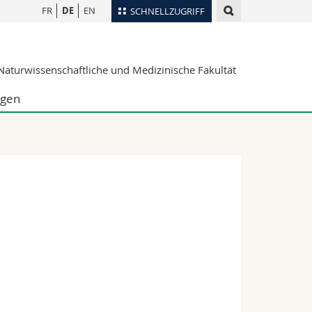
FR
DE
EN
SCHNELLZUGRIFF
für
Personenverzeichnis
aturwissenschaftliche und Medizinische Fakultät
Ortsplan
te
Bibliotheken
ngen
Webmail
Vorlesungsverzeichnis
MyUnifr