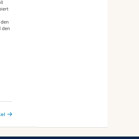
ll
iert
e den
d den
kel