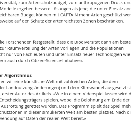
iodiversität, zum Artenschutzbudget, zum anthropogenen Druck u
 Modelle ergeben bessere Lösungen als jene, die unter Einsatz an
gleichbaren Budget können mit CAPTAIN mehr Arten geschützt we
elsweise auf den Schutz der artenreichsten Zonen beschränken.
e Forschenden festgestellt, dass die Biodiversität dann am best
n zur Raumverteilung der Arten vorliegen und die Populationen
ht nur von Fachleuten und unter Einsatz neuer Technologien wie
auch durch Citizen-Science-Initiativen.
ter Algorithmus
en wir eine künstliche Welt mit zahlreichen Arten, die dem
oder Landnutzungsänderungen) und dem Klimwandel ausgesetzt si
 erster Autor des Artikels. «Wie in einem Videospiel lassen wird 
 Entscheidungsträgers spielen, wobei die Belohnung am Ende der
er Ausrottung gerettet wurden. Das Programm spielt das Spiel meh
chutzzonen in dieser simulierten Welt am besten platziet. Nach d
wendung auf Daten der realen Welt bereit.»