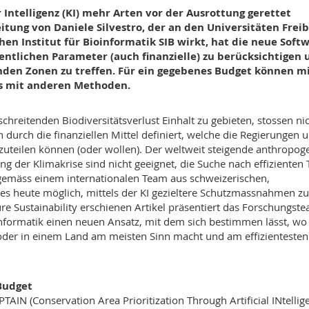
Intelligenz (KI) mehr Arten vor der Ausrottung gerettet
tung von Daniele Silvestro, der an den Universitäten Frei
en Institut für Bioinformatik SIB wirkt, hat die neue Soft
entlichen Parameter (auch finanzielle) zu berücksichtigen 
enden Zonen zu treffen. Für ein gegebenes Budget können m
s mit anderen Methoden.
chreitenden Biodiversitätsverlust Einhalt zu gebieten, stossen ni
n durch die finanziellen Mittel definiert, welche die Regierungen 
teilen können (oder wollen). Der weltweit steigende anthropog
 der Klimakrise sind nicht geeignet, die Suche nach effizienten 
gemäss einem internationalen Team aus schweizerischen,
es heute möglich, mittels der KI gezieltere Schutzmassnahmen zu
re Sustainability erschienen Artikel präsentiert das Forschungst
nformatik einen neuen Ansatz, mit dem sich bestimmen lässt, wo
 oder in einem Land am meisten Sinn macht und am effizientesten
Budget
IN (Conservation Area Prioritization Through Artificial INtellig