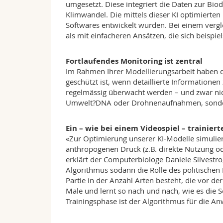
umgesetzt. Diese integriert die Daten zur B
Klimwandel. Die mittels dieser KI optimierten
Softwares entwickelt wurden. Bei einem ver
als mit einfacheren Ansätzen, die sich beispi
Fortlaufendes Monitoring ist zentral
Im Rahmen Ihrer Modellierungsarbeit haben di
geschützt ist, wenn detaillierte Informatione
regelmässig überwacht werden – und zwar nic
Umwelt?DNA oder Drohnenaufnahmen, sondern 
Ein – wie bei einem Videospiel – trainier
«Zur Optimierung unserer KI-Modelle simulier
anthropogenen Druck (z.B. direkte Nutzung 
erklärt der Computerbiologe Daniele Silvestro,
Algorithmus sodann die Rolle des politischen
Partie in der Anzahl Arten besteht, die vor d
Male und lernt so nach und nach, wie es die S
Trainingsphase ist der Algorithmus für die An