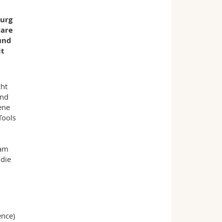
burg
ware
und
it
cht
und
ene
Tools
eam
 die
ence)