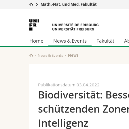
Math.-Nat. und Med. Fakultät
Universität
Fakultäten
Universität
Studium
Theologische Fa
Freiburg
Campus
Rechtswissensch
Home
News & Events
Fakultät
A
Forschung
Wirtschafts- un
Universität
Philosophische 
Weiterbildung
Fak. für Erzieh
News & Events
News
Math.-Nat. und
Interfakultär
Publikationsdatum 03.04.2022
Biodiversität: Bess
schützenden Zonen
Intelligenz