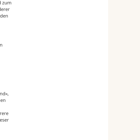
nd zum
derer
rden
en
nd»,
den
rere
ieser