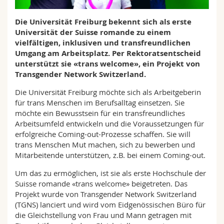
Math.-Nat. und Med. Fak.
Mitarbeitende
Webmail
Die Universität Freiburg bekennt sich als erste
Universität der Suisse romande zu einem
Interfakultär
Doktorierende
Vorlesungsverzeichnis
vielfältigen, inklusiven und transfreundlichen
Umgang am Arbeitsplatz. Per Rektoratsentscheid
MyUnifr
unterstützt sie «trans welcome», ein Projekt von
Transgender Network Switzerland.
Die Universität Freiburg möchte sich als Arbeitgeberin
für trans Menschen im Berufsalltag einsetzen. Sie
möchte ein Bewusstsein für ein transfreundliches
Arbeitsumfeld entwickeln und die Voraussetzungen für
erfolgreiche Coming-out-Prozesse schaffen. Sie will
trans Menschen Mut machen, sich zu bewerben und
Mitarbeitende unterstützen, z.B. bei einem Coming-out.
Um das zu ermöglichen, ist sie als erste Hochschule der
Suisse romande «trans welcome» beigetreten. Das
Projekt wurde von Transgender Network Switzerland
(TGNS) lanciert und wird vom Eidgenössischen Büro für
die Gleichstellung von Frau und Mann getragen mit