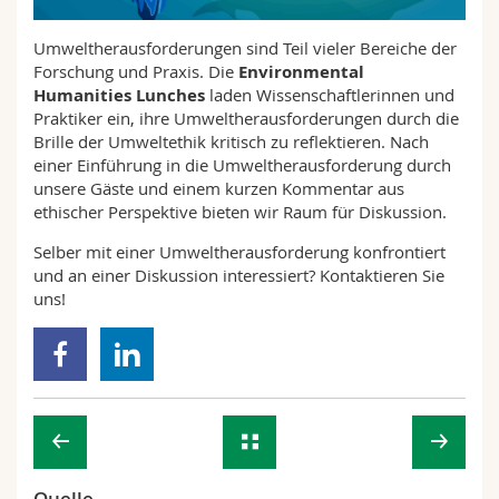
Math.-Nat. und Med. Fak.
Mitarbeitende
Webmail
Umweltherausforderungen sind Teil vieler Bereiche der
Forschung und Praxis. Die
Environmental
Interfakultär
Doktorierende
Vorlesungsverzeichnis
Humanities Lunches
laden Wissenschaftlerinnen und
Praktiker ein, ihre Umweltherausforderungen durch die
MyUnifr
Brille der Umweltethik kritisch zu reflektieren. Nach
einer Einführung in die Umweltherausforderung durch
unsere Gäste und einem kurzen Kommentar aus
ethischer Perspektive bieten wir Raum für Diskussion.
Selber mit einer Umweltherausforderung konfrontiert
und an einer Diskussion interessiert? Kontaktieren Sie
uns!
Quelle