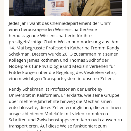
Math.-Nat. und Med. Fak.
Mitarbeitende
Webmail
Interfakultär
Doktorierende
Vorlesungsverzeichnis
Jedes Jahr wählt das Chemiedepartement der Unifr
einen herausragenden Wissenschaftler/eine
herausragende Wissenschaftlerin für ihre
MyUnifr
prestigeträchtige Chaim-Weizmann-Vorlesung aus. Am
14. Mai begrüsste Professorin Katharina Fromm Randy
Schekman. Diesem wurde 2013 zusammen mit seinen
Kollegen James Rothman und Thomas Südhof der
Nobelpreis für Physiologie und Medizin verliehen für
Entdeckungen über die Regelung des Vesikelverkehrs,
einem wichtigen Transportsystem in unseren Zellen.
Randy Schekman ist Professor an der Berkeley
Universität in Kalifornien. Er erklärte, wie seine Gruppe
über mehrere Jahrzehnte hinweg die Mechanismen
entschlüsselte, die es Zellen ermöglichen, die von ihnen
ausgeschiedenen Moleküle mit vielen komplexen
Schritten und Zwischenstopps vom Kern nach aussen zu
transportieren. Auf diese Weise funktioniert zum