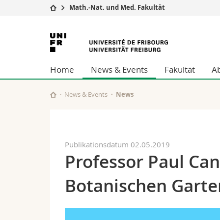
Math.-Nat. und Med. Fakultät
Universität
Fakultäten
Universität
Studium
Theologische Fa
Freiburg
Campus
Rechtswissensch
Home
News & Events
Fakultät
A
Forschung
Wirtschafts- un
Universität
Philosophische 
Weiterbildung
Fak. für Erzieh
News & Events
News
Math.-Nat. und
Interfakultär
Publikationsdatum 02.05.2019
Professor Paul Ca
Botanischen Garte