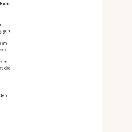
kkehr
en
gigen
 Tim
emi
eren
rt die
 den
,