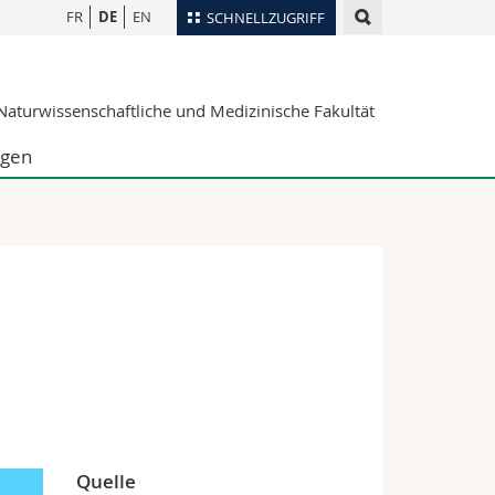
FR
DE
EN
SCHNELLZUGRIFF
für
Personenverzeichnis
aturwissenschaftliche und Medizinische Fakultät
Ortsplan
te
Bibliotheken
ngen
Webmail
Vorlesungsverzeichnis
MyUnifr
Quelle