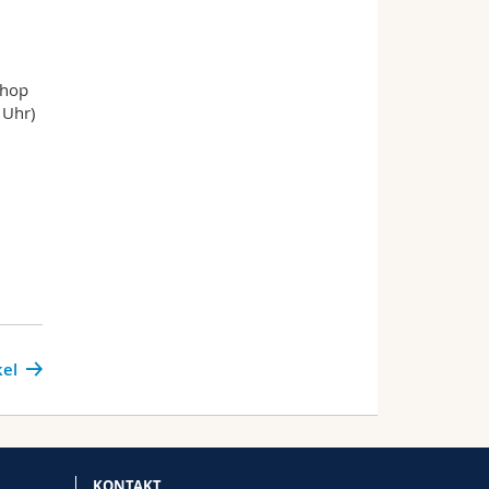
shop
 Uhr)
kel
KONTAKT