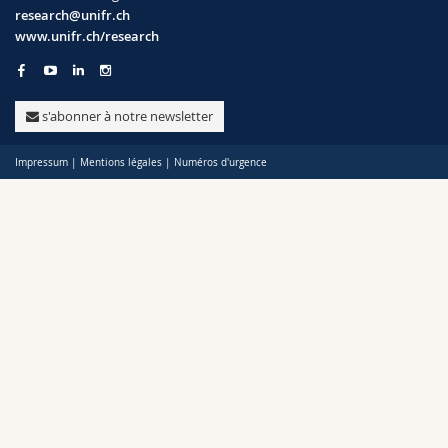
Sciences et médecine
Collaborateurs
Webmail
research@unifr.ch
www.unifr.ch/research
Politiques
Interfacultaire
Doctorants
Programme des cours
Soutien
s'abonner à notre newsletter
Unifr
MyUnifr
Impressum
|
Mentions légales
|
Numéros d'urgence