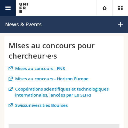
La recherche @Unifr
Université
News & Events
Facultés
Etudes
Mises au concours pour
chercheur·e·s
Vous êtes
Campus
Théologie
Mises au concours - FNS
Recherche
Ressources
Droit
Futurs étudiants
Mises au concours - Horizon Europe
Université
Sciences économiques et sociales et management
Etudiants
Annuaire du personnel
Coopérations scientifiques et technologiques
internationales, lancées par Le SEFRI
Formation continue
Lettres et sciences humaines
Médias
Plan d'accès
Swissuniversities Bourses
Sciences de l'éducation et de la formation
Chercheurs
Bibliothèques