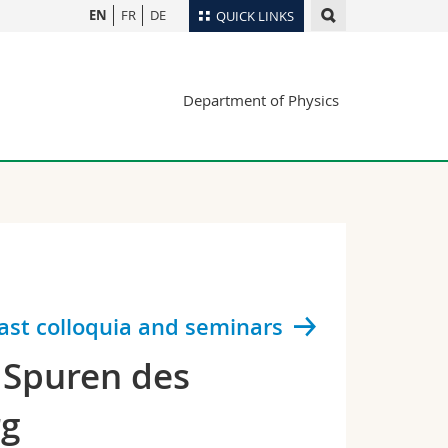
EN
FR
DE
QUICK LINKS
Directory
Department of Physics
Maps/Orientation
tudents
Libraries
Webmail
Course catalogue
MyUnifr
ast colloquia and seminars
 Spuren des
rg