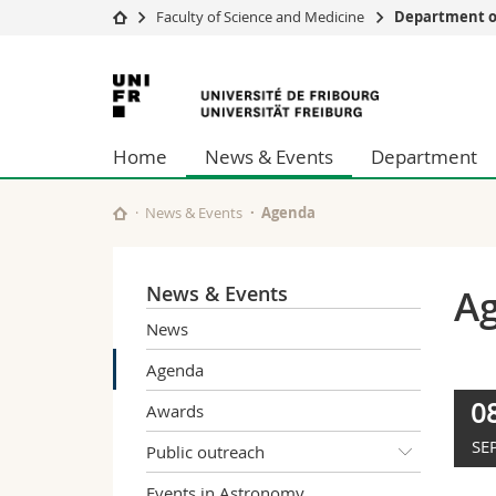
Faculty of Science and Medicine
Department of
University
Facultie
University
Studies
Theolo
of
Campus
Law
Home
News & Events
Department
Research
Managem
Fribourg
University
Humani
Continuing education
Educati
News & Events
Agenda
Science
Interfac
News & Events
A
News
Agenda
0
Awards
SE
Public outreach
Events in Astronomy