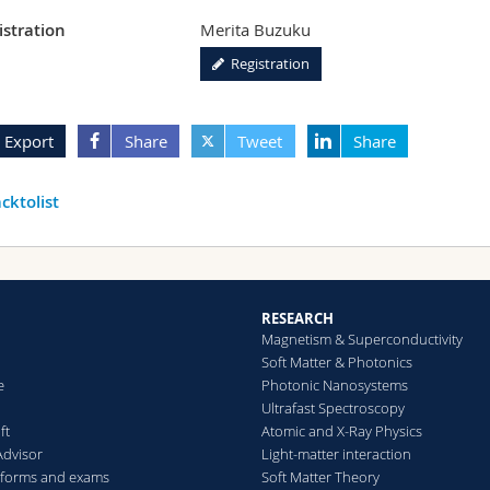
istration
Merita Buzuku
Registration
Export
Share
Tweet
Share
cktolist
RESEARCH
Magnetism & Superconductivity
Soft Matter & Photonics
e
Photonic Nanosystems
Ultrafast Spectroscopy
ft
Atomic and X-Ray Physics
Advisor
Light-matter interaction
 forms and exams
Soft Matter Theory