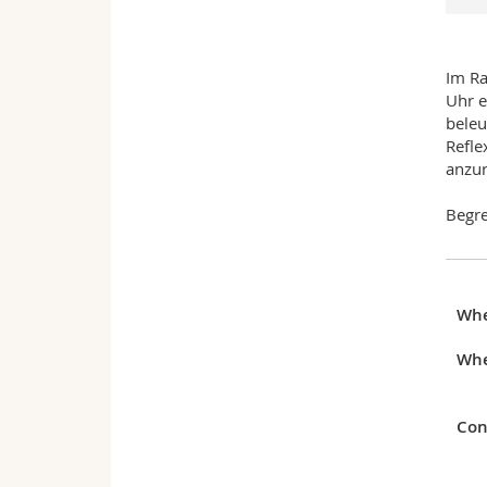
Im Ra
Uhr e
beleu
Refle
anzur
Begre
Wh
Whe
Con