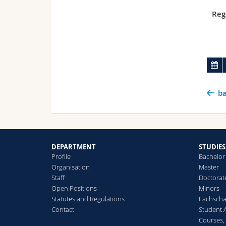
Reg
ba
DEPARTMENT
STUDIES
Profile
Bachelor
Organisation
Master
Staff
Doctorat
Open Positions
Minors
Statutes and Regulations
Fachscha
Contact
Student 
Courses,