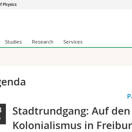
 Physics
s
You are
gy
Prospective s
Students
Studies
Research
Services
ent, Economics and Social sciences
Medias
ties
Researchers
on
Employees
 and Medicine
PhD students
ulty
genda
P
Stadtrundgang: Auf den
8
P
Kolonialismus in Freibu