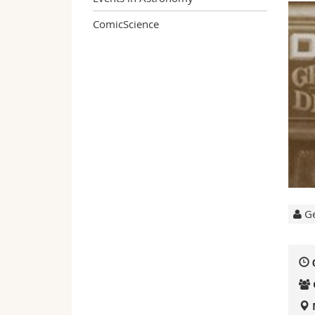
ComicScience
Ge