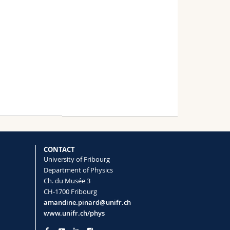
CONTACT
University of Fribourg
Department of Physics
Ch. du Musée 3
CH-1700 Fribourg
amandine.pinard@unifr.ch
www.unifr.ch/phys