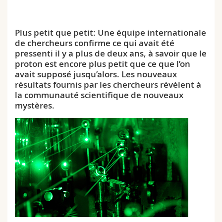
Sciences et médecine
Collaborateurs
Webmail
Plus petit que petit: Une équipe internationale
Interfacultaire
Doctorants
Programme des cours
de chercheurs confirme ce qui avait été
pressenti il y a plus de deux ans, à savoir que le
MyUnifr
proton est encore plus petit que ce que l’on
avait supposé jusqu’alors. Les nouveaux
résultats fournis par les chercheurs révèlent à
la communauté scientifique de nouveaux
mystères.