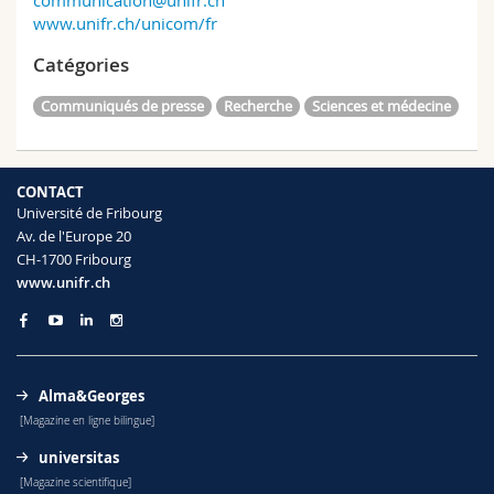
communication@unifr.ch
www.unifr.ch/unicom/fr
Catégories
Communiqués de presse
Recherche
Sciences et médecine
CONTACT
Université de Fribourg
Av. de l'Europe 20
CH-1700 Fribourg
www.unifr.ch
Alma&Georges
[Magazine en ligne bilingue]
universitas
[Magazine scientifique]