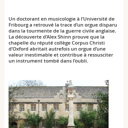
Sciences et médecine
Collaborateurs
Webmail
Un doctorant en musicologie à l’Université de
Interfacultaire
Doctorants
Programme des cours
Fribourg a retrouvé la trace d’un orgue disparu
dans la tourmente de la guerre civile anglaise.
MyUnifr
La découverte d’Alex Shinn prouve que la
chapelle du réputé collège Corpus Christi
d’Oxford abritait autrefois un orgue d’une
valeur inestimable et contribue à ressusciter
un instrument tombé dans l’oubli.