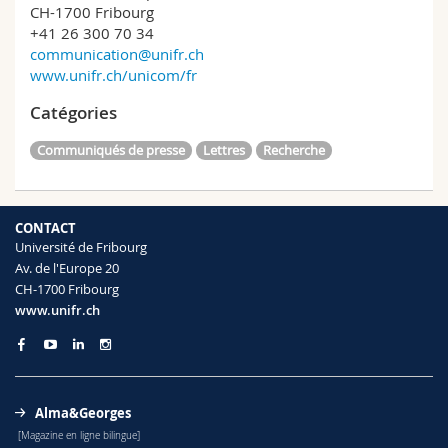
CH-1700 Fribourg
+41 26 300 70 34
communication@unifr.ch
www.unifr.ch/unicom/fr
Catégories
Communiqués de presse
Lettres
Recherche
CONTACT
Université de Fribourg
Av. de l'Europe 20
CH-1700 Fribourg
www.unifr.ch
Alma&Georges
[Magazine en ligne bilingue]