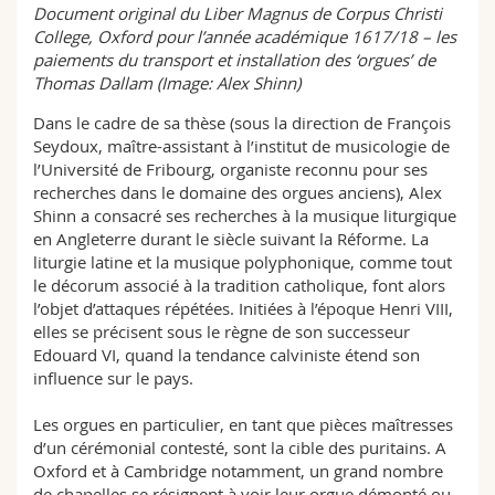
Document original du Liber Magnus de Corpus Christi
College, Oxford pour l’année académique 1617/18 – les
paiements du transport et installation des ‘orgues’ de
Thomas Dallam (Image: Alex Shinn)
Dans le cadre de sa thèse (sous la direction de François
Seydoux, maître-assistant à l’institut de musicologie de
l’Université de Fribourg, organiste reconnu pour ses
recherches dans le domaine des orgues anciens), Alex
Shinn a consacré ses recherches à la musique liturgique
en Angleterre durant le siècle suivant la Réforme. La
liturgie latine et la musique polyphonique, comme tout
le décorum associé à la tradition catholique, font alors
l’objet d’attaques répétées. Initiées à l’époque Henri VIII,
elles se précisent sous le règne de son successeur
Edouard VI, quand la tendance calviniste étend son
influence sur le pays.
Les orgues en particulier, en tant que pièces maîtresses
d’un cérémonial contesté, sont la cible des puritains. A
Oxford et à Cambridge notamment, un grand nombre
de chapelles se résignent à voir leur orgue démonté ou