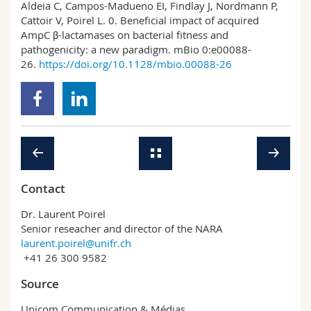
Aldeia C, Campos-Madueno EI, Findlay J, Nordmann P,
Cattoir V, Poirel L. 0. Beneficial impact of acquired
AmpC β-lactamases on bacterial fitness and
pathogenicity: a new paradigm. mBio 0:e00088-
26.
https://doi.org/10.1128/mbio.00088-26
Contact
Dr. Laurent Poirel
Senior reseacher and director of the NARA
laurent.poirel@unifr.ch
+41 26 300 9582
Source
Unicom Communication & Médias