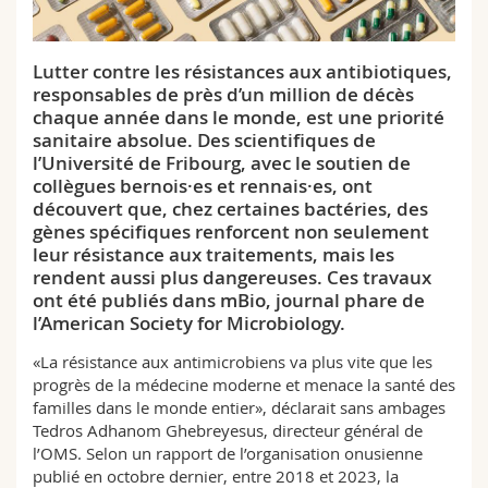
Sciences et médecine
Collaborateurs
Webmail
Lutter contre les résistances aux antibiotiques,
Interfacultaire
Doctorants
Programme des cours
responsables de près d’un million de décès
chaque année dans le monde, est une priorité
MyUnifr
sanitaire absolue. Des scientifiques de
l’Université de Fribourg, avec le soutien de
collègues bernois·es et rennais·es, ont
découvert que, chez certaines bactéries, des
gènes spécifiques renforcent non seulement
leur résistance aux traitements, mais les
rendent aussi plus dangereuses. Ces travaux
ont été publiés dans mBio, journal phare de
l’American Society for Microbiology.
«La résistance aux antimicrobiens va plus vite que les
progrès de la médecine moderne et menace la santé des
familles dans le monde entier», déclarait sans ambages
Tedros Adhanom Ghebreyesus, directeur général de
l’OMS. Selon un rapport de l’organisation onusienne
publié en octobre dernier, entre 2018 et 2023, la