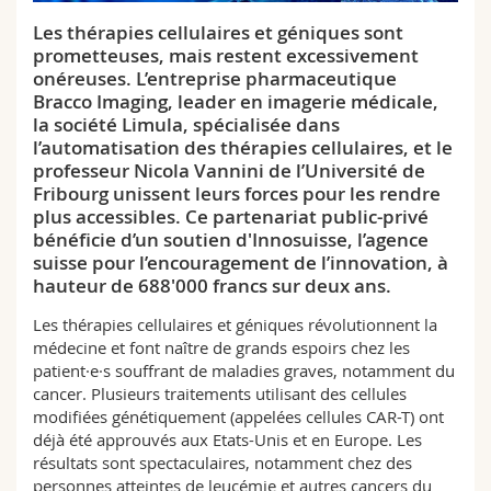
Sciences et médecine
Collaborateurs
Webmail
Les thérapies cellulaires et géniques sont
prometteuses, mais restent excessivement
Interfacultaire
Doctorants
Programme des cours
onéreuses. L’entreprise pharmaceutique
Bracco Imaging, leader en imagerie médicale,
la société Limula, spécialisée dans
MyUnifr
l’automatisation des thérapies cellulaires, et le
professeur Nicola Vannini de l’Université de
Fribourg unissent leurs forces pour les rendre
plus accessibles. Ce partenariat public-privé
bénéficie d’un soutien d'Innosuisse, l’agence
suisse pour l’encouragement de l’innovation, à
hauteur de 688'000 francs sur deux ans.
Les thérapies cellulaires et géniques révolutionnent la
médecine et font naître de grands espoirs chez les
patient·e·s souffrant de maladies graves, notamment du
cancer. Plusieurs traitements utilisant des cellules
modifiées génétiquement (appelées cellules CAR-T) ont
déjà été approuvés aux Etats-Unis et en Europe. Les
résultats sont spectaculaires, notamment chez des
personnes atteintes de leucémie et autres cancers du