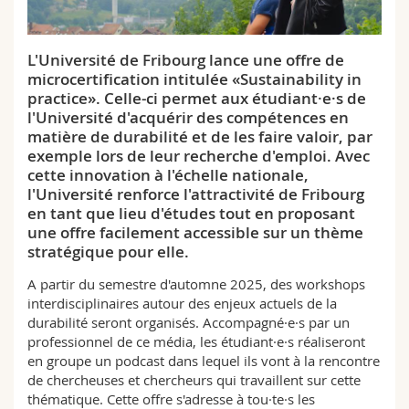
Sciences et médecine
Collaborateurs
Webmail
L'Université de Fribourg lance une offre de
Interfacultaire
Doctorants
Programme des cours
microcertification intitulée «Sustainability in
practice». Celle-ci permet aux étudiant·e·s de
MyUnifr
l'Université d'acquérir des compétences en
matière de durabilité et de les faire valoir, par
exemple lors de leur recherche d'emploi. Avec
cette innovation à l'échelle nationale,
l'Université renforce l'attractivité de Fribourg
en tant que lieu d'études tout en proposant
une offre facilement accessible sur un thème
stratégique pour elle.
A partir du semestre d'automne 2025, des workshops
interdisciplinaires autour des enjeux actuels de la
durabilité seront organisés. Accompagné·e·s par un
professionnel de ce média, les étudiant·e·s réaliseront
en groupe un podcast dans lequel ils vont à la rencontre
de chercheuses et chercheurs qui travaillent sur cette
thématique. Cette offre s'adresse à tou·te·s les