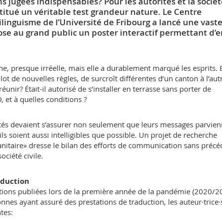
ns jugées indispensables? Pour les autorités et la socié
titué un véritable test grandeur nature. Le Centre
ilinguisme de l’Université de Fribourg a lancé une vast
ose au grand public un poster interactif permettant d’e
e, presque irréelle, mais elle a durablement marqué les esprits. 
t de nouvelles règles, de surcroît différentes d’un canton à l’aut
unir? Était-il autorisé de s’installer en terrasse sans porter de
 et à quelles conditions ?
orités devaient s’assurer non seulement que leurs messages parvie
ils soient aussi intelligibles que possible. Un projet de recherche
 sanitaire» dresse le bilan des efforts de communication sans précé
ociété civile.
raduction
ions publiées lors de la première année de la pandémie (2020/2
onnes ayant assuré des prestations de traduction, les auteur·trice·
tes: