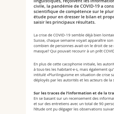
linguistiques, reçoivent les informatio
civile, la pandémie de COVID-19 a cons
scientifique de compétence sur le plur
étude pour en dresser le bilan et prop
saisir les principaux résultats.
La crise de COVID-19 semble déjà bien lointain
Suisse, chaque semaine voyait apparaître son lo
combien de personnes avait-on le droit de se ré
masque? Qui pouvait recourir à un prêt COVID,
En plus de cette cacophonie initiale, les aut
à tous·tes les habitant·e·s, mais également qu’
intitulé «Plurilinguisme en situation de crise
déployés par les autorités et les acteurs de la s
Sur les traces de l’information et de la t
En se basant sur un recensement des informat
et sur des entretiens avec un total de 90 pers
l’étude ont pu dégager les observations suivan