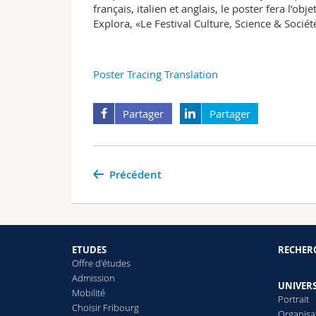
français, italien et anglais, le poster fera l’o
Explora, «Le Festival Culture, Science & Socié
Poster Tracing Translation
Partager
Partager
Précédent
ETUDES
RECHER
Offre d'études
Admission
UNIVERS
Mobilité
Portrait
Choisir Fribourg
Organisa