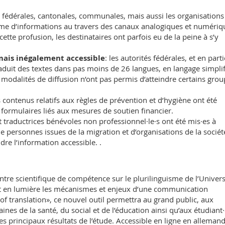
s fédérales, cantonales, communales, mais aussi les organisations
ume d’informations au travers des canaux analogiques et numériq
ette profusion, les destinataires ont parfois eu de la peine à s’y
ais inégalement accessible
: les autorités fédérales, et en parti
traduit des textes dans pas moins de 26 langues, en langage simplif
s modalités de diffusion n’ont pas permis d’atteindre certains gro
 contenus relatifs aux règles de prévention et d’hygiène ont été
 formulaires liés aux mesures de soutien financier.
t traductrices bénévoles non professionnel·le·s ont été mis·es à
 de personnes issues de la migration et d’organisations de la sociét
re l’information accessible. .
entre scientifique de compétence sur le plurilinguisme de l’Univers
ant en lumière les mécanismes et enjeux d’une communication
 of translation», ce nouvel outil permettra au grand public, aux
nes de la santé, du social et de l’éducation ainsi qu’aux étudiant·
s principaux résultats de l’étude. Accessible en ligne en allemand