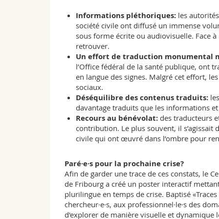
Informations pléthoriques:
les autorité
société civile ont diffusé un immense vol
sous forme écrite ou audiovisuelle. Face à c
retrouver.
Un effort de traduction monumental m
l’Office fédéral de la santé publique, ont 
en langue des signes. Malgré cet effort, le
sociaux.
Déséquilibre des contenus traduits:
les
davantage traduits que les informations et
Recours au bénévolat:
des traducteurs e
contribution. Le plus souvent, il s’agissait
civile qui ont œuvré dans l’ombre pour rend
Paré·e·s pour la prochaine crise?
Afin de garder une trace de ces constats, le C
de Fribourg a créé un poster interactif mett
plurilingue en temps de crise. Baptisé «Traces
chercheur·e·s, aux professionnel·le·s des domai
d'explorer de manière visuelle et dynamique le