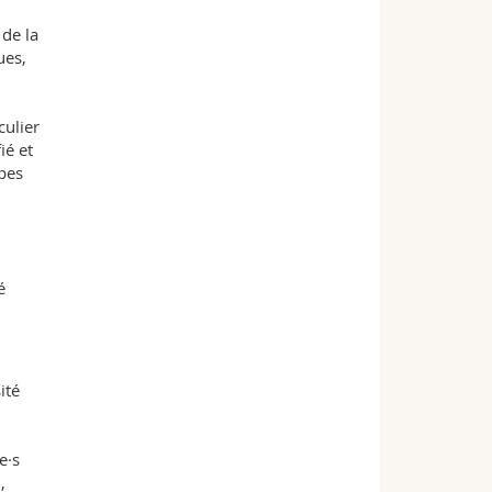
 de la
ues,
culier
ié et
upes
é
ité
e·s
,