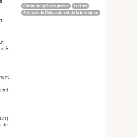
té
Communiqués de presse
Lettres
Sciences de l'éducation et de la formation
e
n
En
re. À
nnent
dent
021)
s de