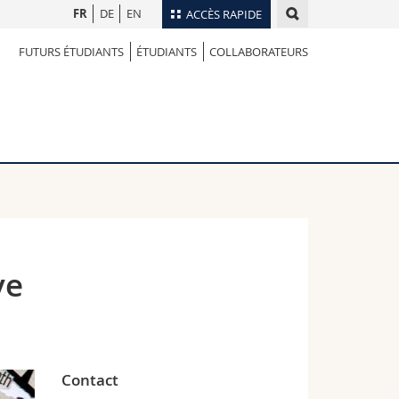
FR
DE
EN
ACCÈS RAPIDE
FUTURS ÉTUDIANTS
ÉTUDIANTS
COLLABORATEURS
Annuaire du personnel
Plan d'accès
nts
Bibliothèques
Webmail
rs
Programme des cours
MyUnifr
ve
Contact