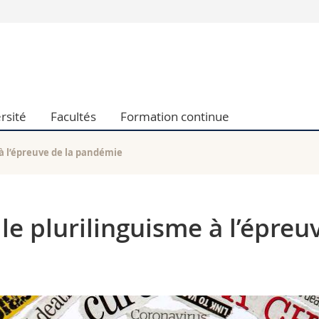
Vous êtes
Futurs étudia
Etudiants
conomiques et sociales et management
Médias
rsité
Facultés
Formation continue
 sciences humaines
Chercheurs
 l'éducation et de la formation
Collaborateu
t médecine
Doctorants
 à l’épreuve de la pandémie
aire
 le plurilinguisme à l’épreu