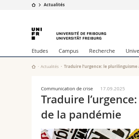
Actualités
Université
Facultés
University
Etudes
Théologie
Campus
Droit
of
Recherche
Sciences é
Etudes
Campus
Recherche
Unive
Université
Lettres et
Fribourg
Formation continue
Sciences de
Sciences e
Actualités
Traduire l’urgence: le plurilinguisme
Interfacult
Communication de crise
17.09.2025
Traduire l’urgence:
de la pandémie