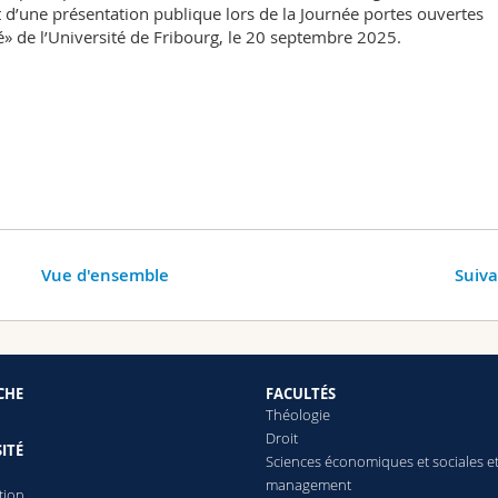
bjet d’une présentation publique lors de la Journée portes ouvertes
té» de l’Université de Fribourg, le 20 septembre 2025.
Vue d'ensemble
Suiv
CHE
FACULTÉS
Théologie
Droit
ITÉ
Sciences économiques et sociales e
management
tion