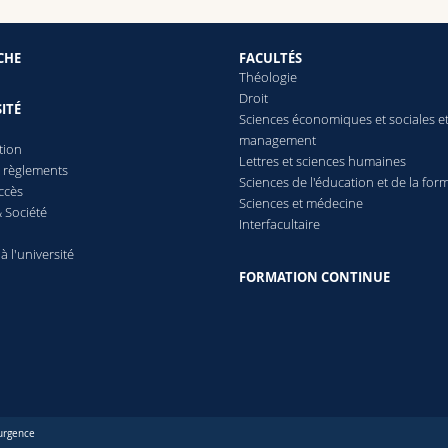
CHE
FACULTÉS
Théologie
Droit
ITÉ
Sciences économiques et sociales e
management
tion
Lettres
et sciences humaines
t règlements
Sciences de l'éducation et de la for
ccès
Sciences et médecine
 Société
Interfacultaire
 à l'université
FORMATION CONTINUE
urgence