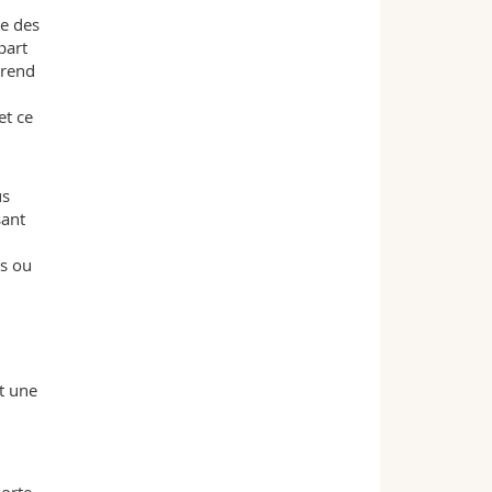
re des
part
 rend
et ce
us
sant
es ou
t une