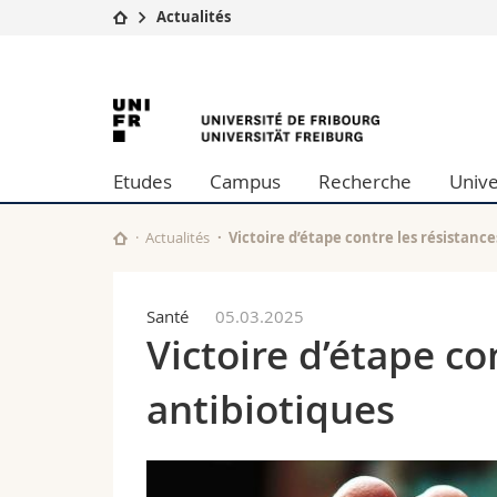
Actualités
Université
Facultés
University
Etudes
Théologie
Campus
Droit
of
Recherche
Sciences é
Etudes
Campus
Recherche
Unive
Université
Lettres et
Fribourg
Formation continue
Sciences de
Sciences e
Actualités
Victoire d’étape contre les résistanc
Interfacult
Santé
05.03.2025
Victoire d’étape co
antibiotiques