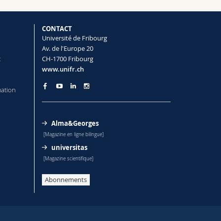
CONTACT
Université de Fribourg
Av. de l'Europe 20
t
CH-1700 Fribourg
www.unifr.ch
mation
Alma&Georges
[Magazine en ligne bilingue]
universitas
[Magazine scientifique]
Abonnements