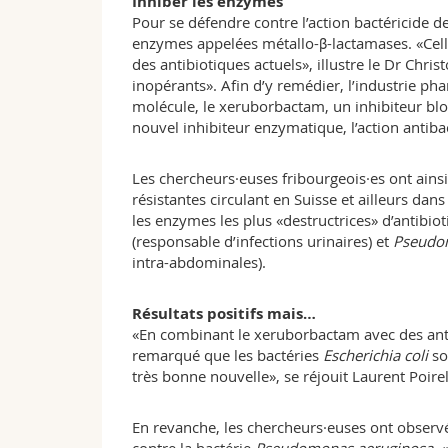
Inhiber les enzymes
Pour se défendre contre l’action bactéricide d
enzymes appelées métallo-β-lactamases. «Celle
des antibiotiques actuels», illustre le Dr Chris
inopérants». Afin d’y remédier, l’industrie p
molécule, le xeruborbactam, un inhibiteur bloq
nouvel inhibiteur enzymatique, l’action antiba
Les chercheurs·euses fribourgeois·es ont ainsi é
résistantes circulant en Suisse et ailleurs dan
les enzymes les plus «destructrices» d’antibio
(responsable d’infections urinaires) et
Pseudo
intra-abdominales).
Résultats positifs mais…
«En combinant le xeruborbactam avec des anti
remarqué que les bactéries
Escherichia coli
so
très bonne nouvelle», se réjouit Laurent Poirel
En revanche, les chercheurs·euses ont obser