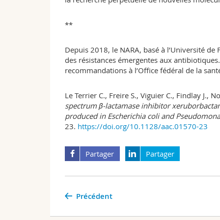
**
Depuis 2018, le NARA, basé à l’Université de F
des résistances émergentes aux antibiotiques. I
recommandations à l’Office fédéral de la sant
Le Terrier C., Freire S., Viguier C., Findlay J.,
spectrum β-lactamase inhibitor xeruborbacta
produced in Escherichia coli and Pseudomona
23.
https://doi.org/10.1128/aac.01570-23
Partager
Partager
Précédent