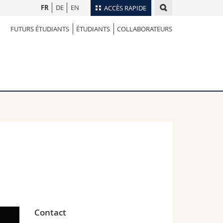
FR
DE
EN
ACCÈS RAPIDE
FUTURS ÉTUDIANTS
ÉTUDIANTS
COLLABORATEURS
Annuaire du personnel
Plan d'accès
nts
Bibliothèques
Webmail
rs
Programme des cours
MyUnifr
Contact