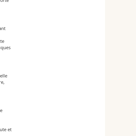
sorte
ant
tte
tiques
elle
re,
le
ute et