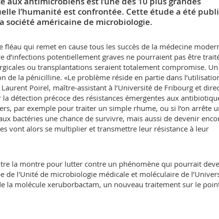
ce aux antimicrobiens est l’une des 10 plus grandes
elle l’humanité est confrontée. Cette étude a été publ
a société américaine de microbiologie.
ble fléau qui remet en cause tous les succès de la médecine moder
e d’infections potentiellement graves ne pourraient pas être trait
urgicales ou transplantations seraient totalement compromise. Un
ion de la pénicilline. «Le problème réside en partie dans l’utilisatio
Laurent Poirel, maître-assistant à l’Université de Fribourg et dire
 la détection précoce des résistances émergentes aux antibiotiqu
ravers, par exemple pour traiter un simple rhume, ou si l’on arrête 
aux bactéries une chance de survivre, mais aussi de devenir enco
es vont alors se multiplier et transmettre leur résistance à leur
tre la montre pour lutter contre un phénomène qui pourrait deve
pe de l'Unité de microbiologie médicale et moléculaire de l’Univers
s de la molécule xeruborbactam, un nouveau traitement sur le poin