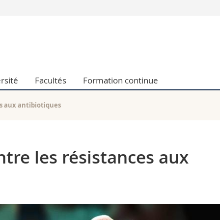
Vous êtes
Futurs étudia
Etudiants
conomiques et sociales et management
Médias
rsité
Facultés
Formation continue
 sciences humaines
Chercheurs
 l'éducation et de la formation
Collaborateu
t médecine
Doctorants
es aux antibiotiques
aire
ntre les résistances aux