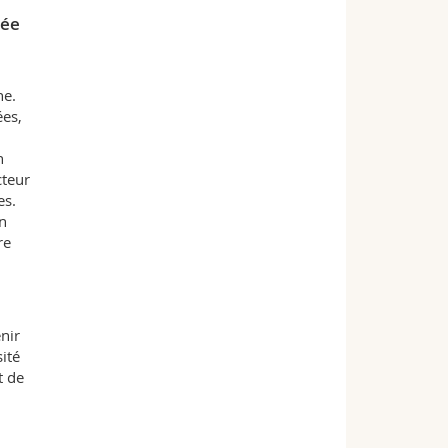
iée
ne.
ées,
n
cteur
es.
un
re
nir
ité
t de