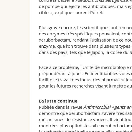
contre la bactérie
Pseudomonas aeruginosa
. 
de pompe qui éjecte les antibiotiques, mais ég
cibles», explique Laurent Poirel.
Plus grave encore, les scientifiques ont rema
des enzymes très spécifiques pouvaient, contre 
xeruborbactam, rendant l’utilisation de ce nou
enzyme, que l’on trouve dans plusieurs types d
dans des pays, tels que le Japon, la Corée du S
Face à ce problème, l’Unité de microbiologie m
prépondérant à jouer. En identifiant les voies
facilite le travail des industries pharmaceuti
pour les futures recherches visant à mettre a
La lutte continue
Publiée dans la revue
Antimicrobial Agents 
démontre que xeruborbactam s’avère très satis
mécanismes de résistance variées. Il vient tou
montrées plus optimistes. «Le xeruborbactam 
la recherche perpétuelle de nouvelles molécule