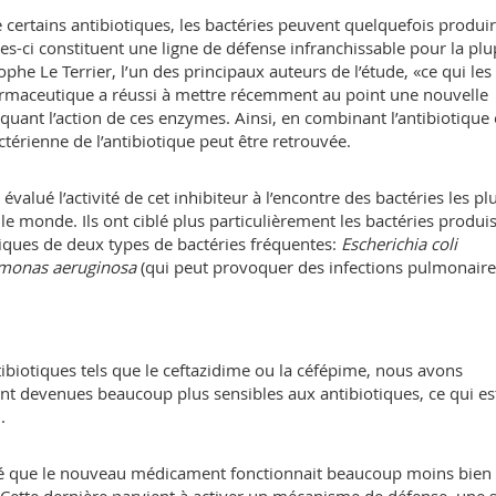
e certains antibiotiques, les bactéries peuvent quelquefois produi
s-ci constituent une ligne de défense infranchissable pour la plu
tophe Le Terrier, l’un des principaux auteurs de l’étude, «ce qui les
harmaceutique a réussi à mettre récemment au point une nouvelle
uant l’action de ces enzymes. Ainsi, en combinant l’antibiotique 
ctérienne de l’antibiotique peut être retrouvée.
valué l’activité de cet inhibiteur à l’encontre des bactéries les pl
s le monde. Ils ont ciblé plus particulièrement les bactéries produi
tiques de deux types de bactéries fréquentes:
Escherichia coli
monas aeruginosa
(qui peut provoquer des infections pulmonair
biotiques tels que le ceftazidime ou la céfépime, nous avons
nt devenues beaucoup plus sensibles aux antibiotiques, ce qui es
.
vé que le nouveau médicament fonctionnait beaucoup moins bien