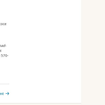
coce
road-
s
1570-
ant