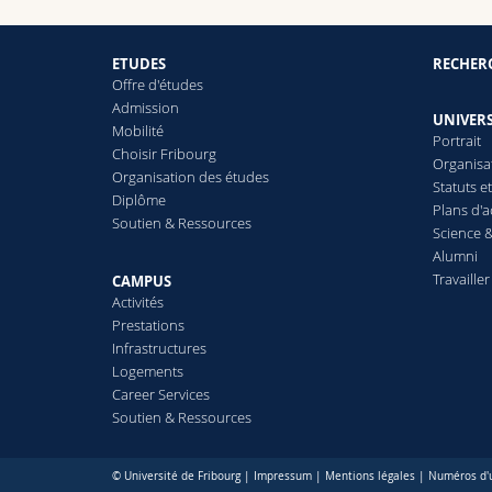
ETUDES
RECHER
Offre d'études
Admission
UNIVERS
Mobilité
Portrait
Choisir Fribourg
Organisa
Organisation des études
Statuts e
Diplôme
Plans d'a
Soutien & Ressources
Science &
Alumni
Travailler
CAMPUS
Activités
Prestations
Infrastructures
Logements
Career Services
Soutien & Ressources
© Université de Fribourg |
Impressum
|
Mentions légales
|
Numéros d'