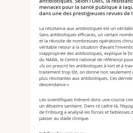
antibiotiques. Selon l’OMS, la résistan
menaces pour la santé publique à laqu
dans une des prestigieuses revues de l
La résistance aux antibiotiques est un vérita
Sans antibiotiques efficaces, un certain nombr
et la réussite de nombreuses opérations chir
véritable retour à la situation d’avant l’invent
inappropriée des antibiotiques, explique le Dr 
du NARA, le Centre national de référence pour
«Si on prescrit les antibiotiques à tort et à t
traitement trop tôt, on donne non seulement 
plus résistantes aux antibiotiques. Ces dernièr
descendance.»
Les scientifiques mènent donc une course con
un désastre sanitaire. Dans ce cadre-là, l’équi
de Fribourg a analysé les forces et faiblesse
passer au stade clinique.