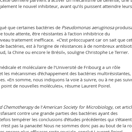
«Cette dernière parvient à activer un mécanisme de défense, une 
alement le nouvel inhibiteur, avant qu’ils puissent atteindre leurs
rqué que certaines bactéries de
Pseudomonas aeruginosa
produis
toute attente, être résistantes à l’action inhibitrice du
veau traitement inefficace. «C’est préoccupant car on sait que ce
e bactéries, est à l’origine de résistances à de nombreux antibio
ud, la Chine ou encore le Brésil», souligne Christophe Le Terrier.
édicale et moléculaire de l’Université de Fribourg a un rôle
 et les mécanismes d’échappement des bactéries multirésistantes, 
ques. «En somme, nous indiquons la voie à suivre, ou à ne pas suiv
u point de nouvelles molécules», résume Laurent Poirel.
and Chemotherapy
de l’
American Society for Microbiology
, cet artic
faisant contre une grande parties des bactéries ayant des
tefois tempérer les conclusions d’études précédentes qui s’étaient
n’est pas la panacée! Nous ne sommes donc pas au bout de la ro
s encore plus efficaces reste cruciale, conclut Laurent Poirel.