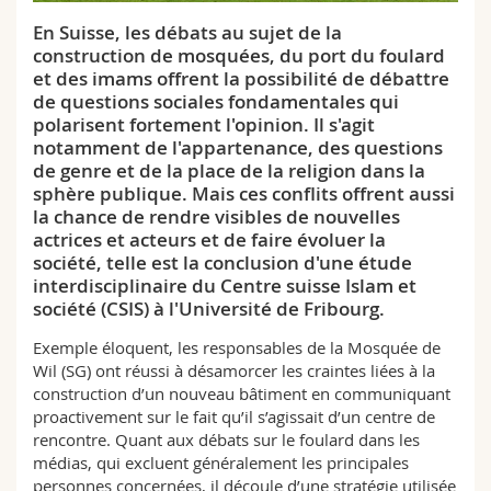
Sciences et médecine
Collaborateurs
Webmail
En Suisse, les débats au sujet de la
construction de mosquées, du port du foulard
Interfacultaire
Doctorants
Programme des cours
et des imams offrent la possibilité de débattre
de questions sociales fondamentales qui
polarisent fortement l'opinion. Il s'agit
MyUnifr
notamment de l'appartenance, des questions
de genre et de la place de la religion dans la
sphère publique. Mais ces conflits offrent aussi
la chance de rendre visibles de nouvelles
actrices et acteurs et de faire évoluer la
société, telle est la conclusion d'une étude
interdisciplinaire du Centre suisse Islam et
société (CSIS) à l'Université de Fribourg.
Exemple éloquent, les responsables de la Mosquée de
Wil (SG) ont réussi à désamorcer les craintes liées à la
construction d’un nouveau bâtiment en communiquant
proactivement sur le fait qu’il s’agissait d’un centre de
rencontre. Quant aux débats sur le foulard dans les
médias, qui excluent généralement les principales
personnes concernées, il découle d’une stratégie utilisée