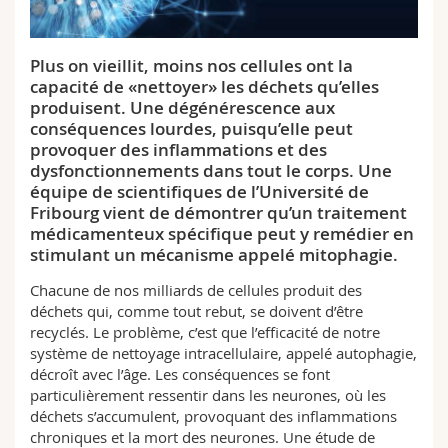
Sciences et médecine
Collaborateurs
Webmail
Plus on vieillit, moins nos cellules ont la
Interfacultaire
Doctorants
Programme des cours
capacité de «nettoyer» les déchets qu’elles
produisent. Une dégénérescence aux
MyUnifr
conséquences lourdes, puisqu’elle peut
provoquer des inflammations et des
dysfonctionnements dans tout le corps. Une
équipe de scientifiques de l’Université de
Fribourg vient de démontrer qu’un traitement
médicamenteux spécifique peut y remédier en
stimulant un mécanisme appelé mitophagie.
Chacune de nos milliards de cellules produit des
déchets qui, comme tout rebut, se doivent d’être
recyclés. Le problème, c’est que l’efficacité de notre
système de nettoyage intracellulaire, appelé autophagie,
décroît avec l’âge. Les conséquences se font
particulièrement ressentir dans les neurones, où les
déchets s’accumulent, provoquant des inflammations
chroniques et la mort des neurones. Une étude de