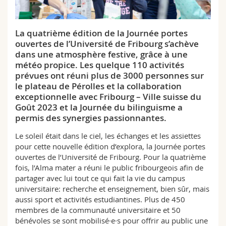
Sciences et médecine
Collaborateurs
Webmail
La quatrième édition de la Journée portes
Interfacultaire
Doctorants
Programme des cours
ouvertes de l’Université de Fribourg s’achève
dans une atmosphère festive, grâce à une
MyUnifr
météo propice. Les quelque 110 activités
prévues ont réuni plus de 3000 personnes sur
le plateau de Pérolles et la collaboration
exceptionnelle avec Fribourg – Ville suisse du
Goût 2023 et la Journée du bilinguisme a
permis des synergies passionnantes.
Le soleil était dans le ciel, les échanges et les assiettes
pour cette nouvelle édition d’explora, la Journée portes
ouvertes de l’Université de Fribourg. Pour la quatrième
fois, l’Alma mater a réuni le public fribourgeois afin de
partager avec lui tout ce qui fait la vie du campus
universitaire: recherche et enseignement, bien sûr, mais
aussi sport et activités estudiantines. Plus de 450
membres de la communauté universitaire et 50
bénévoles se sont mobilisé·e·s pour offrir au public une