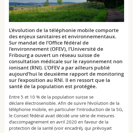
Sciences et médecine
Collaborateurs
Webmail
Interfacultaire
Doctorants
Programme des cours
L’évolution de la téléphonie mobile comporte
des enjeux sanitaires et environnementaux.
MyUnifr
Sur mandat de l’Office fédéral de
l’environnement (OFEV), l’Université de
Fribourg a ouvert un réseau suisse de
consultation médicale sur le rayonnement non
ionisant (RNI). L’OFEV a par ailleurs publié
aujourd’hui le deuxième rapport de monitoring
sur l’exposition au RNI. Il en ressort que la
santé de la population est protégée.
Entre 5 et 10 % de la population suisse se
déclare électrosensible. Afin de suivre l’évolution de la
téléphonie mobile, en particulier l’introduction de la 5G,
le Conseil fédéral avait décidé une série de mesures
d’accompagnement en avril 2020 en faveur de la
protection de la santé (voir encadré), qui prévoyait