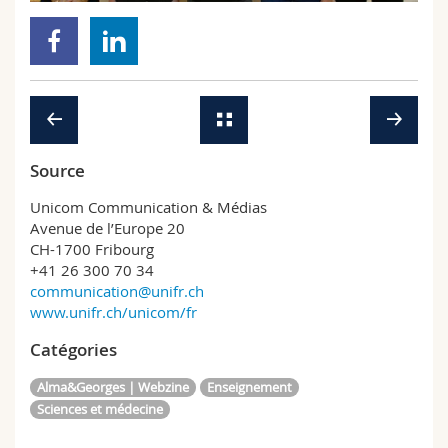
Sciences et médecine
Collaborateurs
Webmail
Interfacultaire
Doctorants
Programme des cours
MyUnifr
Source
Unicom Communication & Médias
Avenue de l’Europe 20
CH-1700 Fribourg
+41 26 300 70 34
communication@unifr.ch
www.unifr.ch/unicom/fr
Catégories
Alma&Georges | Webzine
Enseignement
Sciences et médecine