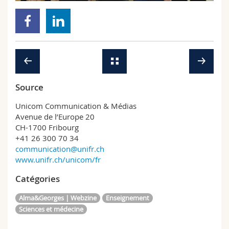
Sciences et médecine
Collaborateurs
Webmail
Interfacultaire
Doctorants
Programme des cours
MyUnifr
Source
Unicom Communication & Médias
Avenue de l’Europe 20
CH-1700 Fribourg
+41 26 300 70 34
communication@unifr.ch
www.unifr.ch/unicom/fr
Catégories
Alma&Georges | Webzine
Enseignement
Sciences et médecine