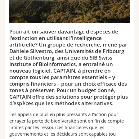
Sciences et médecine
Collaborateurs
Webmail
Interfacultaire
Doctorants
Programme des cours
Pourrait-on sauver davantage d'espèces de
l'extinction en utilisant l'intelligence
MyUnifr
artificielle? Un groupe de recherche, mené par
Daniele Silvestro, des Universités de Fribourg
et de Gothenburg, ainsi que du SIB Swiss
Institute of Bioinformatics, a entraîné un
nouveau logiciel, CAPTAIN, à prendre en
compte tous les paramètres essentiels – y
compris financiers – pour un choix efficace des
zones à préserver. Pour un budget donné,
CAPTAIN offre des solutions pour protéger plus
d’espèces que les méthodes alternatives.
Les appels de plus en plus pressants à l'action pour
enrayer la perte de biodiversité sont en fin de compte
limités par les ressources financières que les
gouvernements et les décideurs sont capables (ou