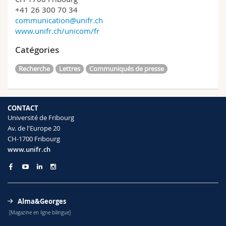
+41 26 300 70 34
communication@unifr.ch
www.unifr.ch/unicom/fr
Catégories
Recherche
Lettres
Communiqués de presse
CONTACT
Université de Fribourg
Av. de l'Europe 20
CH-1700 Fribourg
www.unifr.ch
Alma&Georges
[Magazine en ligne bilingue]