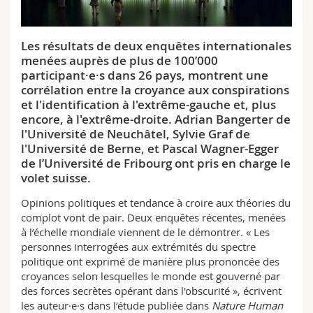
Sciences et médecine
Collaborateurs
Webmail
Les résultats de deux enquêtes internationales
Interfacultaire
Doctorants
Programme des cours
menées auprès de plus de 100’000
participant·e·s dans 26 pays, montrent une
MyUnifr
corrélation entre la croyance aux conspirations
et l'identification à l'extrême-gauche et, plus
encore, à l'extrême-droite. Adrian Bangerter de
l'Université de Neuchâtel, Sylvie Graf de
l'Université de Berne, et Pascal Wagner-Egger
de l’Université de Fribourg ont pris en charge le
volet suisse.
Opinions politiques et tendance à croire aux théories du
complot vont de pair. Deux enquêtes récentes, menées
à l’échelle mondiale viennent de le démontrer. « Les
personnes interrogées aux extrémités du spectre
politique ont exprimé de manière plus prononcée des
croyances selon lesquelles le monde est gouverné par
des forces secrètes opérant dans l'obscurité », écrivent
les auteur·e·s dans l’étude publiée dans
Nature Human