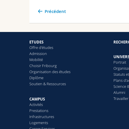
Précédent
ETUDES
RECHER
Offre d'études
Admission
UNIVERS
Mobilité
Portrait
Choisir Fribourg
Organisa
Organisation des études
Statuts e
Diplôme
Plans d'a
Soutien & Ressources
Science &
Alumni
Travailler
CAMPUS
Activités
Prestations
Infrastructures
Logements
Career Services