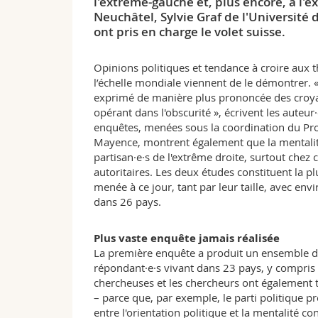
l'extrême-gauche et, plus encore, à l'e
Neuchâtel, Sylvie Graf de l'Université 
ont pris en charge le volet suisse.
Opinions politiques et tendance à croire aux
l’échelle mondiale viennent de le démontrer. 
exprimé de manière plus prononcée des croyan
opérant dans l'obscurité », écrivent les auteur
enquêtes, menées sous la coordination du Pro
Mayence, montrent également que la mentalité
partisan·e·s de l'extrême droite, surtout chez c
autoritaires. Les deux études constituent la pl
menée à ce jour, tant par leur taille, avec env
dans 26 pays.
Plus vaste enquête jamais réalisée
La première enquête a produit un ensemble de
répondant·e·s vivant dans 23 pays, y compris 
chercheuses et les chercheurs ont également t
– parce que, par exemple, le parti politique p
entre l'orientation politique et la mentalité co