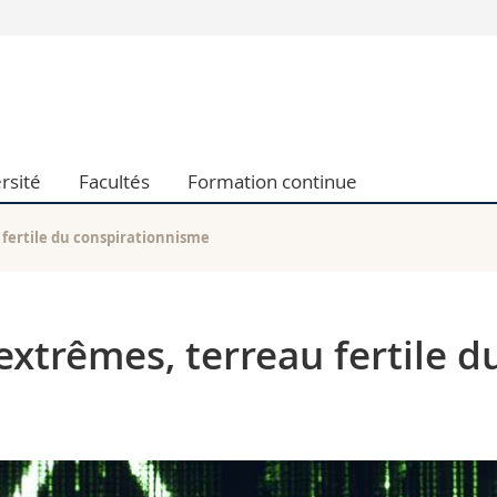
Vous êtes
Futurs étudia
Etudiants
conomiques et sociales et management
Médias
rsité
Facultés
Formation continue
 sciences humaines
Chercheurs
 l'éducation et de la formation
Collaborateu
t médecine
Doctorants
 fertile du conspirationnisme
aire
extrêmes, terreau fertile d