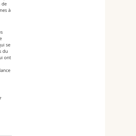
s de
ines à
es
e
qui se
s du
ui ont
dance
7