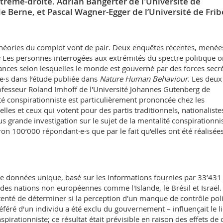
xtrême-droite. Adrian Bangerter de l'Université de
de Berne, et Pascal Wagner-Egger de l’Université de Fri
 théories du complot vont de pair. Deux enquêtes récentes, menée
« Les personnes interrogées aux extrémités du spectre politique o
ces selon lesquelles le monde est gouverné par des forces secr
·e·s dans l’étude publiée dans
Nature Human Behaviour
. Les deux
fesseur Roland Imhoff de l'Université Johannes Gutenberg de
 conspirationniste est particulièrement prononcée chez les
elles et ceux qui votent pour des partis traditionnels, nationaliste
us grande investigation sur le sujet de la mentalité conspirationni
iron 100’000 répondant·e·s que par le fait qu'elles ont été réalisée
 données unique, basé sur les informations fournies par 33’431
des nations non européennes comme l'Islande, le Brésil et Israël.
enté de déterminer si la perception d'un manque de contrôle pol
référé d'un individu a été exclu du gouvernement – influençait le l
nspirationniste; ce résultat était prévisible en raison des effets de 