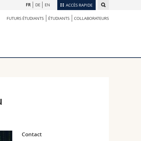
FR
DE
EN
ACCÈS RAPIDE
FUTURS ÉTUDIANTS
ÉTUDIANTS
COLLABORATEURS
Annuaire du personnel
Plan d'accès
nts
Bibliothèques
Webmail
rs
Programme des cours
MyUnifr
u
Contact