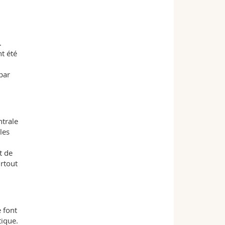
.
t été
 par
ntrale
les
t de
urtout
 font
tique.