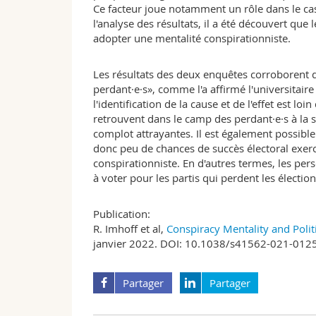
Ce facteur joue notamment un rôle dans le cas d
l'analyse des résultats, il a été découvert que
adopter une mentalité conspirationniste.
Les résultats des deux enquêtes corroborent d
perdant·e·s», comme l'a affirmé l'universitair
l'identification de la cause et de l'effet est loi
retrouvent dans le camp des perdant·e·s à la s
complot attrayantes. Il est également possible
donc peu de chances de succès électoral exerce
conspirationniste. En d'autres termes, les pe
à voter pour les partis qui perdent les élection
Publication:
R. Imhoff et al,
Conspiracy Mentality and Polit
janvier 2022. DOI: 10.1038/s41562-021-012
Partager
Partager