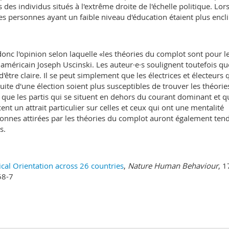
es individus situés à l'extrême droite de l'échelle politique. Lor
 les personnes ayant un faible niveau d'éducation étaient plus encl
onc l'opinion selon laquelle «les théories du complot sont pour l
e américain Joseph Uscinski. Les auteur·e·s soulignent toutefois qu
n d'être claire. Il se peut simplement que les électrices et électeurs 
uite d'une élection soient plus susceptibles de trouver les théorie
 que les partis qui se situent en dehors du courant dominant et q
nt un attrait particulier sur celles et ceux qui ont une mentalité
rsonnes attirées par les théories du complot auront également ten
s.
ical Orientation across 26 countries
,
Nature Human Behaviour
, 1
58-7