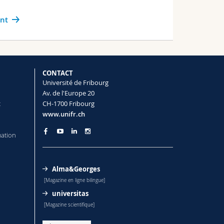
ant
CONTACT
Université de Fribourg
Av. de l'Europe 20
t
CH-1700 Fribourg
www.unifr.ch
mation
Alma&Georges
[Magazine en ligne bilingue]
universitas
[Magazine scientifique]