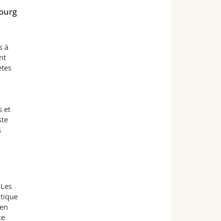
bourg
s à
nt
ètes
s et
ste
s
 Les
itique
ien
ce