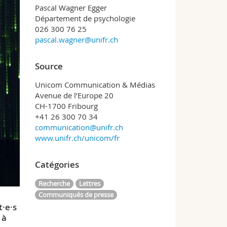
Pascal Wagner Egger
Département de psychologie
026 300 76 25
pascal.wagner@unifr.ch
Source
Unicom Communication & Médias
Avenue de l’Europe 20
CH-1700 Fribourg
+41 26 300 70 34
communication@unifr.ch
www.unifr.ch/unicom/fr
Catégories
Recherche
Lettres
Communiqués de presse
·e·s
 à