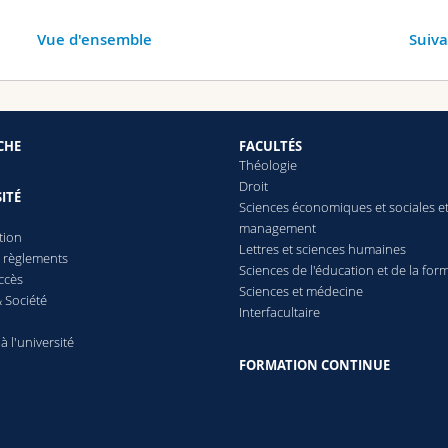
Vue d'ensemble
Suiv
CHE
FACULTÉS
Théologie
Droit
ITÉ
Sciences économiques et sociales e
management
tion
Lettres
et sciences humaines
t règlements
Sciences de l'éducation et de la for
ccès
Sciences et médecine
 Société
Interfacultaire
 à l'université
FORMATION CONTINUE