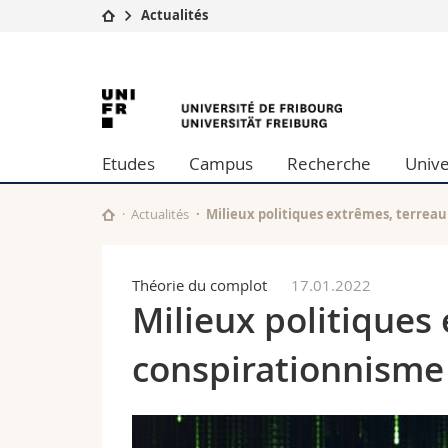
Actualités
Université
Facultés
University
Etudes
Théologie
Campus
Droit
of
Recherche
Sciences é
Etudes
Campus
Recherche
Unive
Université
Lettres et
Fribourg
Formation continue
Sciences de
Sciences e
Actualités
Milieux politiques extrêmes, terreau
Interfacult
Théorie du complot
17.01.2022
Milieux politiques 
conspirationnisme