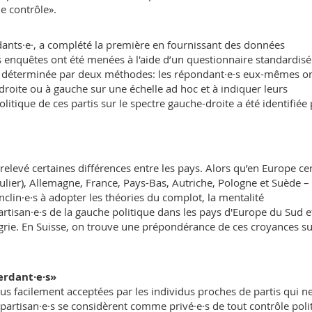
e contrôle».
nts·e·, a complété la première en fournissant des données
enquêtes ont été menées à l'aide d’un questionnaire standardisé
été déterminée par deux méthodes: les répondant·e·s eux-mêmes on
à droite ou à gauche sur une échelle ad hoc et à indiquer leurs
litique de ces partis sur le spectre gauche-droite a été identifiée
elevé certaines différences entre les pays. Alors qu’en Europe ce
culier), Allemagne, France, Pays-Bas, Autriche, Pologne et Suède – 
enclin·e·s à adopter les théories du complot, la mentalité
rtisan·e·s de la gauche politique dans les pays d'Europe du Sud e
ongrie. En Suisse, on trouve une prépondérance de ces croyances s
erdant·e·s»
s facilement acceptées par les individus proches de partis qui ne
partisan·e·s se considèrent comme privé·e·s de tout contrôle poli