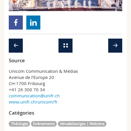
Sciences et médecine
Collaborateurs
Webmail
Interfacultaire
Doctorants
Programme des cours
MyUnifr
Source
Unicom Communication & Médias
Avenue de l’Europe 20
CH-1700 Fribourg
+41 26 300 70 34
communication@unifr.ch
www.unifr.ch/unicom/fr
Catégories
Théologie
Evénements
Alma&Georges | Webzine