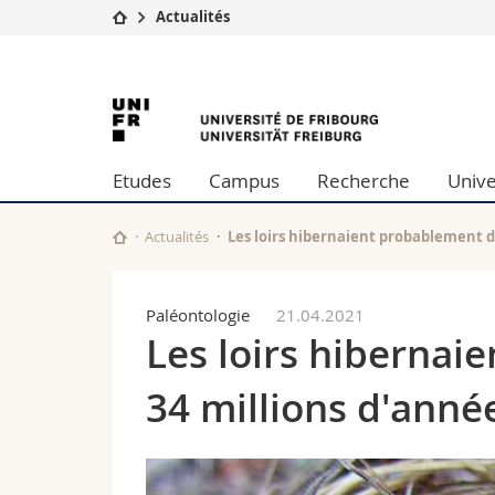
Actualités
Université
Facultés
University
Etudes
Théologie
Campus
Droit
of
Recherche
Sciences é
Etudes
Campus
Recherche
Unive
Université
Lettres et
Fribourg
Formation continue
Sciences de
Sciences e
Actualités
Les loirs hibernaient probablement dé
Interfacult
Paléontologie
21.04.2021
Les loirs hibernaie
34 millions d'anné