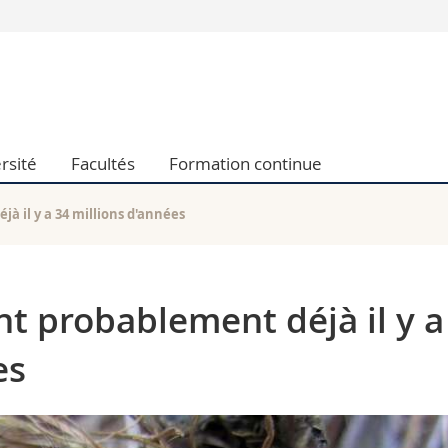
Vous êtes
Futurs étudia
Etudiants
conomiques et sociales et management
Médias
rsité
Facultés
Formation continue
 sciences humaines
Chercheurs
 l'éducation et de la formation
Collaborateu
t médecine
Doctorants
jà il y a 34 millions d'années
aire
nt probablement déjà il y a
es