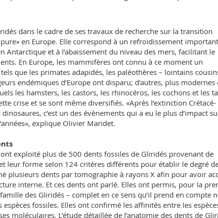
ridés dans le cadre de ses travaux de recherche sur la transition
pure» en Europe. Elle correspond à un refroidissement important
 en Antarctique et à l’abaissement du niveau des mers, facilitant le
inents. En Europe, les mammifères ont connu à ce moment un
ls que les primates adapidés, les paléothères – lointains cousin
geurs endémiques d’Europe ont disparu; d’autres, plus modernes 
quels les hamsters, les castors, les rhinocéros, les cochons et les ta
ette crise et se sont même diversifiés. «Après l’extinction Crétacé-
es dinosaures, c’est un des évènements qui a eu le plus d’impact su
’années», explique Olivier Maridet.
ents
s ont exploité plus de 500 dents fossiles de Gliridés provenant de
 et leur forme selon 124 critères différents pour établir le degré d
né plusieurs dents par tomographie à rayons X afin pour avoir ac
ure interne. Et ces dents ont parlé. Elles ont permis, pour la pr
la famille des Gliridés – complet en ce sens qu’il prend en compte 
 espèces fossiles. Elles ont confirmé les affinités entre les espèce
ses moléculaires. L’étude détaillée de l’anatomie des dents de Glir