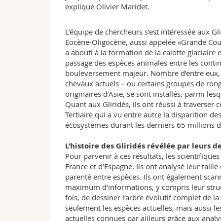
explique Olivier Maridet.
L’équipe de chercheurs s’est intéressée aux Gli
Eocène-Oligocène, aussi appelée «Grande Cou
a abouti à la formation de la calotte glaciaire
passage des espèces animales entre les cont
bouleversement majeur. Nombre d’entre eux, te
chevaux actuels – ou certains groupes de ron
originaires d’Asie, se sont installés, parmi les
Quant aux Gliridés, ils ont réussi à traverser c
Tertiaire qui a vu entre autre la disparition d
écosystèmes durant les derniers 65 millions d
L’histoire des Gliridés révélée par leurs d
Pour parvenir à ces résultats, les scientifique
France et d’Espagne. Ils ont analysé leur taille
parenté entre espèces. Ils ont également scan
maximum d’informations, y compris leur struct
fois, de dessiner l’arbre évolutif complet de 
seulement les espèces actuelles, mais aussi les
actuelles connues par ailleurs grâce aux analy