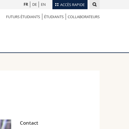
FR
DE
EN
ACCÈS RAPIDE
FUTURS ÉTUDIANTS
ÉTUDIANTS
COLLABORATEURS
Annuaire du personnel
Plan d'accès
nts
Bibliothèques
Webmail
rs
Programme des cours
MyUnifr
Contact