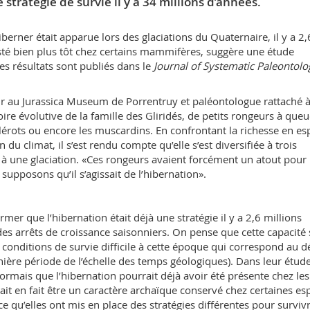
stratégie de survie il y a 34 millions d’années.
berner était apparue lors des glaciations du Quaternaire, il y a 2,
isté bien plus tôt chez certains mammifères, suggère une étude
es résultats sont publiés dans le
Journal of Systematic Paleontolo
ur au Jurassica Museum de Porrentruy et paléontologue rattaché 
stoire évolutive de la famille des Gliridés, de petits rongeurs à que
s lérots ou encore les muscardins. En confrontant la richesse en e
 du climat, il s’est rendu compte qu’elle s’est diversifiée à trois
 à une glaciation. «Ces rongeurs avaient forcément un atout pour
supposons qu’il s’agissait de l’hibernation».
rmer que l’hibernation était déjà une stratégie il y a 2,6 millions
des arrêts de croissance saisonniers. On pense que cette capacité 
conditions de survie difficile à cette époque qui correspond au d
nière période de l’échelle des temps géologiques). Dans leur étude
ormais que l’hibernation pourrait déjà avoir été présente chez les
rrait en fait être un caractère archaïque conservé chez certaines es
e qu’elles ont mis en place des stratégies différentes pour survivr