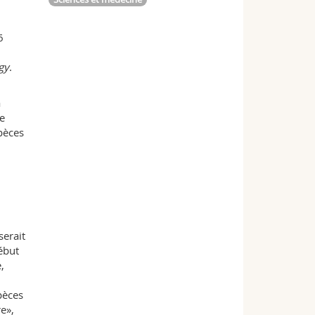
6
gy
.
à
ue
spèces
serait
ébut
,
pèces
e»,