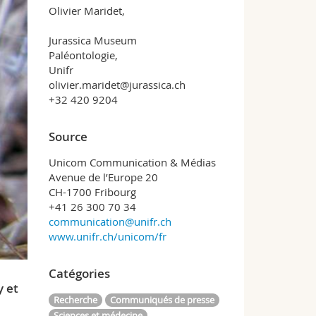
Olivier Maridet,
Jurassica Museum
Paléontologie,
Unifr
olivier.maridet@jurassica.ch
+32 420 9204
Source
Unicom Communication & Médias
Avenue de l’Europe 20
CH-1700 Fribourg
+41 26 300 70 34
communication@unifr.ch
www.unifr.ch/unicom/fr
Catégories
y et
Recherche
Communiqués de presse
Sciences et médecine