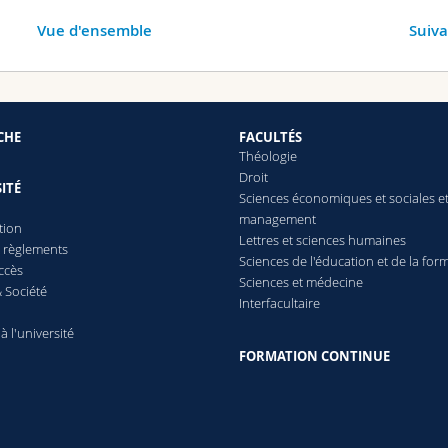
Vue d'ensemble
Suiv
CHE
FACULTÉS
Théologie
Droit
ITÉ
Sciences économiques et sociales e
management
tion
Lettres
et sciences humaines
t règlements
Sciences de l'éducation et de la for
ccès
Sciences et médecine
 Société
Interfacultaire
 à l'université
FORMATION CONTINUE