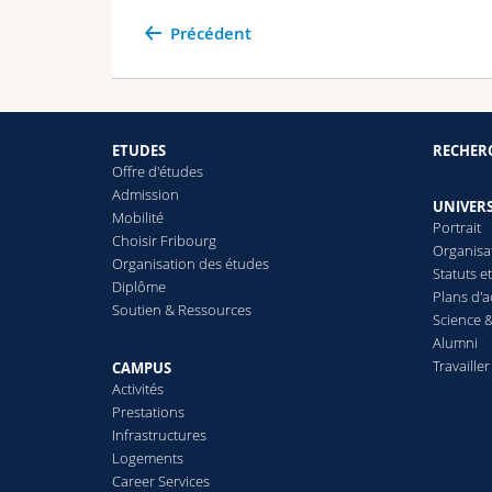
Précédent
ETUDES
RECHER
Offre d'études
Admission
UNIVERS
Mobilité
Portrait
Choisir Fribourg
Organisa
Organisation des études
Statuts e
Diplôme
Plans d'a
Soutien & Ressources
Science &
Alumni
Travailler
CAMPUS
Activités
Prestations
Infrastructures
Logements
Career Services