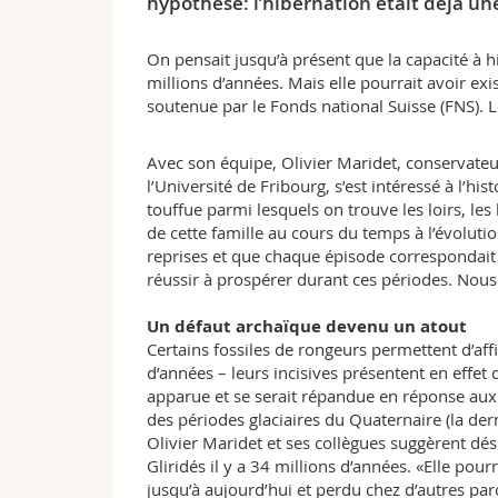
hypothèse: l’hibernation était déjà une 
On pensait jusqu’à présent que la capacité à hi
millions d’années. Mais elle pourrait avoir ex
soutenue par le Fonds national Suisse (FNS). L
Avec son équipe, Olivier Maridet, conservate
l’Université de Fribourg, s’est intéressé à l’hi
touffue parmi lesquels on trouve les loirs, le
de cette famille au cours du temps à l’évolution
reprises et que chaque épisode correspondait
réussir à prospérer durant ces périodes. Nous 
Un défaut archaïque devenu un atout
Certains fossiles de rongeurs permettent d’affi
d’années – leurs incisives présentent en effet 
apparue et se serait répandue en réponse aux 
des périodes glaciaires du Quaternaire (la der
Olivier Maridet et ses collègues suggèrent dés
Gliridés il y a 34 millions d’années. «Elle pou
jusqu’à aujourd’hui et perdu chez d’autres parc