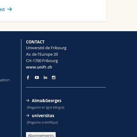
ant
CONTACT
Université de Fribourg
Av. de l'Europe 20
t
CH-1700 Fribourg
www.unifr.ch
mation
Alma&Georges
[Magazine en ligne bilingue]
universitas
[Magazine scientifique]
Abonnements