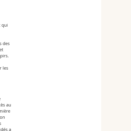
 qui
s des
et
pirs.
r les
e
cès au
emière
non
s
idés a