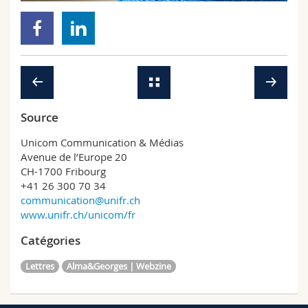
Sciences et médecine
Collaborateurs
Webmail
Interfacultaire
Doctorants
Programme des cours
MyUnifr
Source
Unicom Communication & Médias
Avenue de l’Europe 20
CH-1700 Fribourg
+41 26 300 70 34
communication@unifr.ch
www.unifr.ch/unicom/fr
Catégories
Lettres
Alma&Georges | Webzine