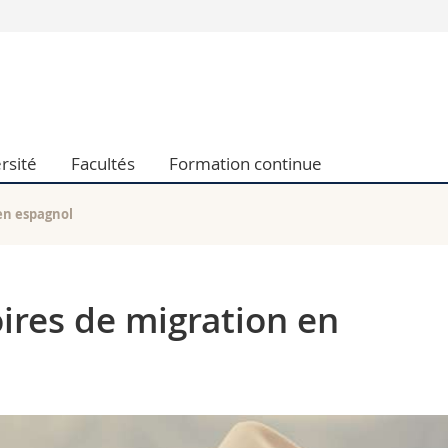
Vous êtes
Futurs étudia
Etudiants
conomiques et sociales et management
Médias
rsité
Facultés
Formation continue
 sciences humaines
Chercheurs
 l'éducation et de la formation
Collaborateu
t médecine
Doctorants
 en espagnol
aire
oires de migration en