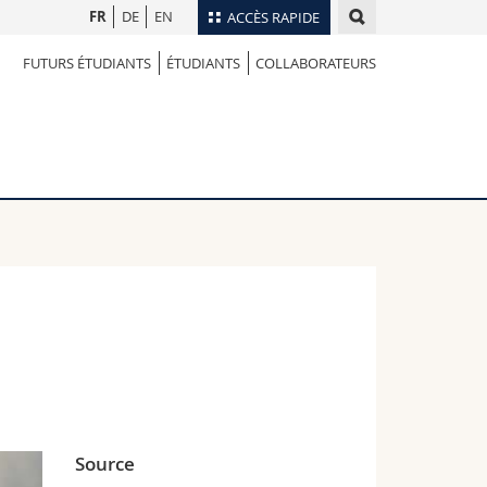
FR
DE
EN
ACCÈS RAPIDE
FUTURS ÉTUDIANTS
ÉTUDIANTS
COLLABORATEURS
Annuaire du personnel
Plan d'accès
nts
Bibliothèques
Webmail
rs
Programme des cours
MyUnifr
Source