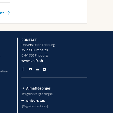
ant
CONTACT
Université de Fribourg
Av. de l'Europe 20
t
CH-1700 Fribourg
www.unifr.ch
mation
Alma&Georges
[Magazine en ligne bilingue]
universitas
[Magazine scientifique]