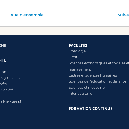
Vue d'ensemble
Suiv
CHE
FACULTÉS
Théologie
Droit
ITÉ
Sciences économiques et sociales e
management
tion
Lettres
et sciences humaines
t règlements
Sciences de l'éducation et de la for
ccès
Sciences et médecine
 Société
Interfacultaire
 à l'université
FORMATION CONTINUE