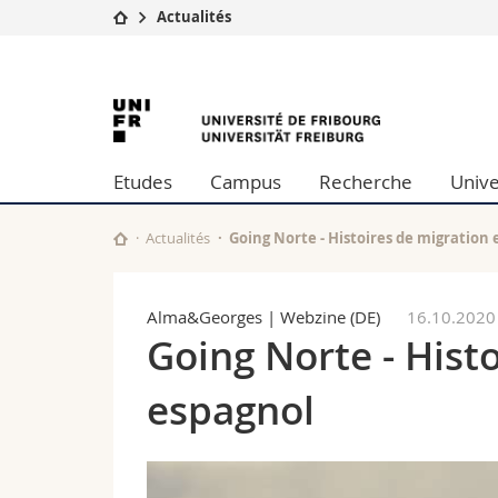
Actualités
Université
Facultés
University
Etudes
Théologie
Campus
Droit
of
Recherche
Sciences é
Etudes
Campus
Recherche
Unive
Université
Lettres et
Fribourg
Formation continue
Sciences de
Sciences e
Actualités
Going Norte - Histoires de migration
Interfacult
Alma&Georges | Webzine (DE)
16.10.2020
Going Norte - Hist
espagnol