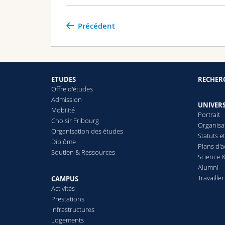
Précédent
ETUDES
RECHER
Offre d'études
Admission
UNIVERS
Mobilité
Portrait
Choisir Fribourg
Organisa
Organisation des études
Statuts e
Diplôme
Plans d'a
Soutien & Ressources
Science &
Alumni
Travailler
CAMPUS
Activités
Prestations
Infrastructures
Logements