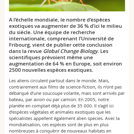
Sciences et médecine
Collaborateurs
Webmail
A l’échelle mondiale, le nombre d’espèces
Interfacultaire
Doctorants
Programme des cours
exotiques va augmenter de 36 % d’ici le milieu
du siècle. Une équipe de recherche
MyUnifr
internationale, comprenant l’Université de
Fribourg, vient de publier cette conclusion
dans la revue
Global Change Biology
. Les
scientifiques prévoient même une
augmentation de 64 % en Europe, soit environ
2500 nouvelles espèces exotiques.
Les aliens circulent partout dans le monde. Mais,
contrairement aux films de science-fiction, ils n’ont pas
débarqué d’une soucoupe volante, mais sont arrivés par
bateau, par avion ou par camion. En 2005, notre
planète en comptait déjà plus de 35 000. Il s’agit ici
d’espèces végétales et animales exotiques que les
spécialistes appellent également alien species. Avec la
mondialisation, ces espèces sont de plus en plus
nombreuses à conquérir de nouveaux habitats en