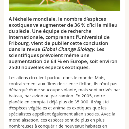
Sciences et médecine
Collaborateurs
Webmail
A l’échelle mondiale, le nombre d’espèces
Interfacultaire
Doctorants
Programme des cours
exotiques va augmenter de 36 % d’ici le milieu
du siècle. Une équipe de recherche
MyUnifr
internationale, comprenant l’Université de
Fribourg, vient de publier cette conclusion
dans la revue
Global Change Biology
. Les
scientifiques prévoient même une
augmentation de 64 % en Europe, soit environ
2500 nouvelles espèces exotiques.
Les aliens circulent partout dans le monde. Mais,
contrairement aux films de science-fiction, ils n’ont pas
débarqué d’une soucoupe volante, mais sont arrivés par
bateau, par avion ou par camion. En 2005, notre
planète en comptait déjà plus de 35 000. Il s’agit ici
d’espèces végétales et animales exotiques que les
spécialistes appellent également alien species. Avec la
mondialisation, ces espèces sont de plus en plus
nombreuses à conquérir de nouveaux habitats en