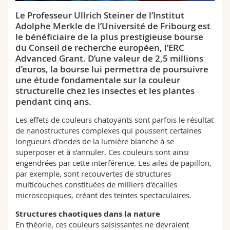
Sciences et médecine
Collaborateurs
Webmail
Le Professeur Ullrich Steiner de l’Institut
Adolphe Merkle de l’Université de Fribourg est
Interfacultaire
Doctorants
Programme des cours
le bénéficiaire de la plus prestigieuse bourse
du Conseil de recherche européen, l’ERC
Advanced Grant. D’une valeur de 2,5 millions
MyUnifr
d’euros, la bourse lui permettra de poursuivre
une étude fondamentale sur la couleur
structurelle chez les insectes et les plantes
pendant cinq ans.
Les effets de couleurs chatoyants sont parfois le résultat
de nanostructures complexes qui poussent certaines
longueurs d’ondes de la lumière blanche à se
superposer et à s’annuler. Ces couleurs sont ainsi
engendrées par cette interférence. Les ailes de papillon,
par exemple, sont recouvertes de structures
multicouches constituées de milliers d’écailles
microscopiques, créant des teintes spectaculaires.
Structures chaotiques dans la nature
En théorie, ces couleurs saisissantes ne devraient