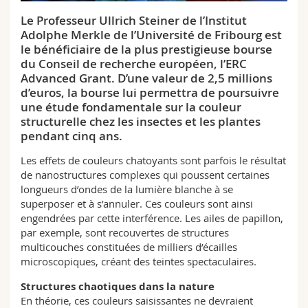
Sciences et médecine
Collaborateurs
Webmail
Le Professeur Ullrich Steiner de l’Institut
Adolphe Merkle de l’Université de Fribourg est
Interfacultaire
Doctorants
Programme des cours
le bénéficiaire de la plus prestigieuse bourse
du Conseil de recherche européen, l’ERC
Advanced Grant. D’une valeur de 2,5 millions
MyUnifr
d’euros, la bourse lui permettra de poursuivre
une étude fondamentale sur la couleur
structurelle chez les insectes et les plantes
pendant cinq ans.
Les effets de couleurs chatoyants sont parfois le résultat
de nanostructures complexes qui poussent certaines
longueurs d’ondes de la lumière blanche à se
superposer et à s’annuler. Ces couleurs sont ainsi
engendrées par cette interférence. Les ailes de papillon,
par exemple, sont recouvertes de structures
multicouches constituées de milliers d’écailles
microscopiques, créant des teintes spectaculaires.
Structures chaotiques dans la nature
En théorie, ces couleurs saisissantes ne devraient