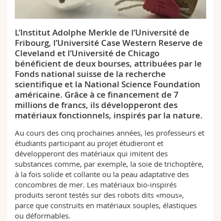
Sciences et médecine
Collaborateurs
Webmail
L’Institut Adolphe Merkle de l’Université de
Interfacultaire
Doctorants
Programme des cours
Fribourg, l’Université Case Western Reserve de
Cleveland et l’Université de Chicago
MyUnifr
bénéficient de deux bourses, attribuées par le
Fonds national suisse de la recherche
scientifique et la National Science Foundation
américaine. Grâce à ce financement de 7
millions de francs, ils développeront des
matériaux fonctionnels, inspirés par la nature.
Au cours des cinq prochaines années, les professeurs et
étudiants participant au projet étudieront et
développeront des matériaux qui imitent des
substances comme, par exemple, la soie de trichoptère,
à la fois solide et collante ou la peau adaptative des
concombres de mer. Les matériaux bio-inspirés
produits seront testés sur des robots dits «mous»,
parce que construits en matériaux souples, élastiques
ou déformables.